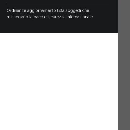
Ordinanze aggiornamento lista soggetti che
minacciano la pace e sicurezza internazionale