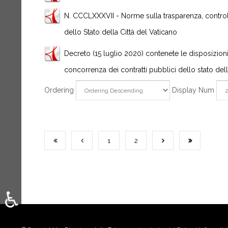
N. CCCLXXXVII - Norme sulla trasparenza, controll
dello Stato della Città del Vaticano
Decreto (15 luglio 2020) contenete le disposizioni 
concorrenza dei contratti pubblici dello stato dell
Ordering
Display Num
1
2
♿
Seleziona la tua lingua