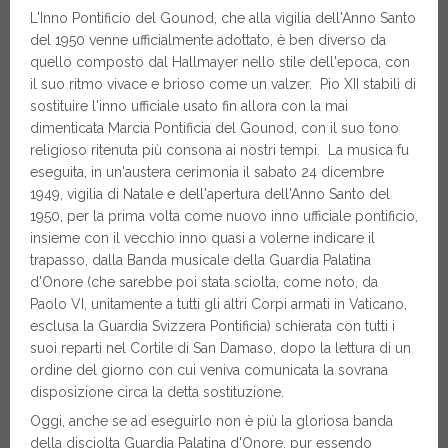
L'Inno Pontificio del Gounod, che alla vigilia dell'Anno Santo
del 1950 venne ufficialmente adottato, è ben diverso da
quello composto dal Hallmayer nello stile dell'epoca, con
il suo ritmo vivace e brioso come un valzer. Pio XII stabilì di
sostituire l'inno ufficiale usato fin allora con la mai
dimenticata Marcia Pontificia del Gounod, con il suo tono
religioso ritenuta più consona ai nostri tempi. La musica fu
eseguita, in un'austera cerimonia il sabato 24 dicembre
1949, vigilia di Natale e dell'apertura dell'Anno Santo del
1950, per la prima volta come nuovo inno ufficiale pontificio,
insieme con il vecchio inno quasi a volerne indicare il
trapasso, dalla Banda musicale della Guardia Palatina
d'Onore (che sarebbe poi stata sciolta, come noto, da
Paolo VI, unitamente a tutti gli altri Corpi armati in Vaticano,
esclusa la Guardia Svizzera Pontificia) schierata con tutti i
suoi reparti nel Cortile di San Damaso, dopo la lettura di un
ordine del giorno con cui veniva comunicata la sovrana
disposizione circa la detta sostituzione.
Oggi, anche se ad eseguirlo non è più la gloriosa banda
della disciolta Guardia Palatina d'Onore, pur essendo