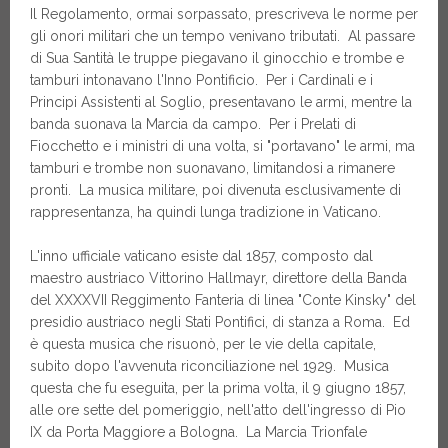
Il Regolamento, ormai sorpassato, prescriveva le norme per
gli onori militari che un tempo venivano tributati. Al passare
di Sua Santità le truppe piegavano il ginocchio e trombe e
tamburi intonavano l'Inno Pontificio. Per i Cardinali e i
Principi Assistenti al Soglio, presentavano le armi, mentre la
banda suonava la Marcia da campo. Per i Prelati di
Fiocchetto e i ministri di una volta, si "portavano" le armi, ma
tamburi e trombe non suonavano, limitandosi a rimanere
pronti. La musica militare, poi divenuta esclusivamente di
rappresentanza, ha quindi lunga tradizione in Vaticano.
L'inno ufficiale vaticano esiste dal 1857, composto dal
maestro austriaco Vittorino Hallmayr, direttore della Banda
del XXXXVII Reggimento Fanteria di linea "Conte Kinsky" del
presidio austriaco negli Stati Pontifici, di stanza a Roma. Ed
è questa musica che risuonò, per le vie della capitale,
subito dopo l'avvenuta riconciliazione nel 1929. Musica
questa che fu eseguita, per la prima volta, il 9 giugno 1857,
alle ore sette del pomeriggio, nell'atto dell'ingresso di Pio
IX da Porta Maggiore a Bologna. La Marcia Trionfale