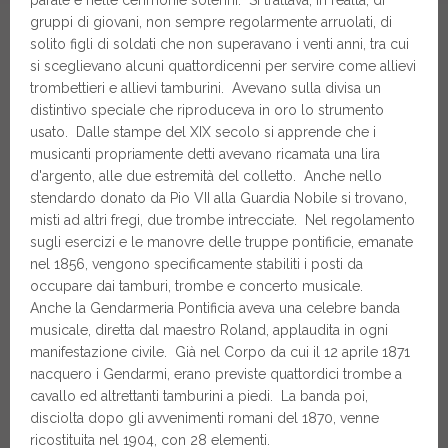
gruppi di giovani, non sempre regolarmente arruolati, di
solito figli di soldati che non superavano i venti anni, tra cui
si sceglievano alcuni quattordicenni per servire come allievi
trombettieri e allievi tamburini. Avevano sulla divisa un
distintivo speciale che riproduceva in oro lo strumento
usato. Dalle stampe del XIX secolo si apprende che i
musicanti propriamente detti avevano ricamata una lira
d'argento, alle due estremità del colletto. Anche nello
stendardo donato da Pio VII alla Guardia Nobile si trovano,
misti ad altri fregi, due trombe intrecciate. Nel regolamento
sugli esercizi e le manovre delle truppe pontificie, emanate
nel 1856, vengono specificamente stabiliti i posti da
occupare dai tamburi, trombe e concerto musicale.
Anche la Gendarmeria Pontificia aveva una celebre banda
musicale, diretta dal maestro Roland, applaudita in ogni
manifestazione civile. Già nel Corpo da cui il 12 aprile 1871
nacquero i Gendarmi, erano previste quattordici trombe a
cavallo ed altrettanti tamburini a piedi. La banda poi,
disciolta dopo gli avvenimenti romani del 1870, venne
ricostituita nel 1904, con 28 elementi.