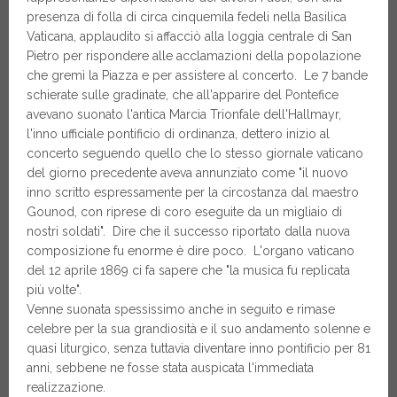
presenza di folla di circa cinquemila fedeli nella Basilica
Vaticana, applaudito si affacciò alla loggia centrale di San
Pietro per rispondere alle acclamazioni della popolazione
che gremì la Piazza e per assistere al concerto. Le 7 bande
schierate sulle gradinate, che all'apparire del Pontefice
avevano suonato l'antica Marcia Trionfale dell'Hallmayr,
l'inno ufficiale pontificio di ordinanza, dettero inizio al
concerto seguendo quello che lo stesso giornale vaticano
del giorno precedente aveva annunziato come "il nuovo
inno scritto espressamente per la circostanza dal maestro
Gounod, con riprese di coro eseguite da un migliaio di
nostri soldati". Dire che il successo riportato dalla nuova
composizione fu enorme è dire poco. L'organo vaticano
del 12 aprile 1869 ci fa sapere che "la musica fu replicata
più volte".
Venne suonata spessissimo anche in seguito e rimase
celebre per la sua grandiosità e il suo andamento solenne e
quasi liturgico, senza tuttavia diventare inno pontificio per 81
anni, sebbene ne fosse stata auspicata l'immediata
realizzazione.