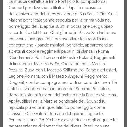
La musica dell'attuale Inno Pontificio fu composto dal
Gounod per devozione filiale al Papa in occasione
dell'anniversario dell'incoronazione di Sua Santità Pio IX e la
Marche pontificale venne eseguita per la prima volta nel
pomeriggio dell'11 aprile 1869, in occasione del giubileo
sacerdotale del Papa. Quel giorno, in Piazza San Pietro era
convenuta una gran folla per ascoltare lo straordinario
concerto che 7 bande musicali pontificie, appartenenti ad
altrettanti corpi e reggimenti papalini di stanza in Roma
(Gendarmeria Pontificia con il Maestro Roland, Reggimenti
di linea con il Maestro Baffo, Cacciatori con il Maestro
Pezzina, Zuavi con il Maestro Willimburg, Carabinieri esteri,
Legione Romana con il Maestro Angelini, Reggimento
Dragoni), con l'accompagnamento di un coro di oltre mille
soldati, avrebbero dato in onore del Sommo Pontefice,
dopo le solenni funzioni del mattino nella Basilica Vaticana.
Applauditissima, la Marche pontificale del Gounod fu
replicata più volte in quel fatidico pomeriggio, come
scrisse L'Osservatore Romano del giorno seguente.
Per l'occasione, Pio IX che già aveva ricevuto gli auguri e le
rappresentanze diplomatiche dei diversi Paesi, con una