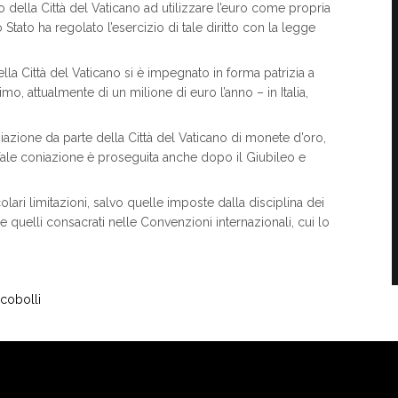
to della Città del Vaticano ad utilizzare l’euro come propria
 Stato ha regolato l’esercizio di tale diritto con la legge
lla Città del Vaticano si è impegnato in forma patrizia a
o, attualmente di un milione di euro l’anno – in Italia,
niazione da parte della Città del Vaticano di monete d’oro,
ale coniazione è proseguita anche dopo il Giubileo e
lari limitazioni, salvo quelle imposte dalla disciplina dei
 e quelli consacrati nelle Convenzioni internazionali, cui lo
cobolli