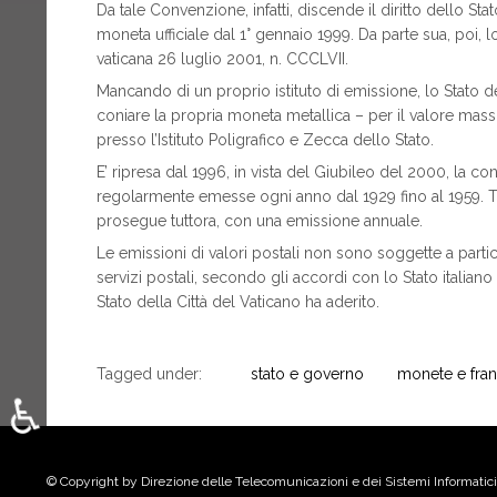
Da tale Convenzione, infatti, discende il diritto dello Sta
moneta ufficiale dal 1° gennaio 1999. Da parte sua, poi, lo
vaticana 26 luglio 2001, n. CCCLVII.
Mancando di un proprio istituto di emissione, lo Stato de
coniare la propria moneta metallica – per il valore massim
presso l’Istituto Poligrafico e Zecca dello Stato.
E’ ripresa dal 1996, in vista del Giubileo del 2000, la co
regolarmente emesse ogni anno dal 1929 fino al 1959. T
prosegue tuttora, con una emissione annuale.
Le emissioni di valori postali non sono soggette a partico
servizi postali, secondo gli accordi con lo Stato italiano
Stato della Città del Vaticano ha aderito.
Tagged under:
stato e governo
monete e fran
♿
Seleziona la tua lingua
© Copyright by Direzione delle Telecomunicazioni e dei Sistemi Informatici