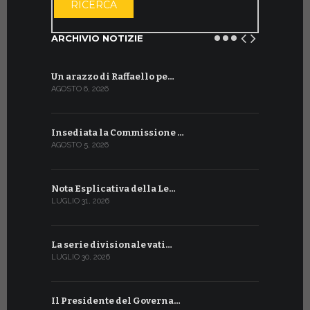
RICERCA
ARCHIVIO NOTIZIE
Un arazzo di Raffaello pe…
Il Preside
AGOSTO 6, 2026
LUGLIO 18, 20
Insediata la Commissione …
La Farmaci
AGOSTO 5, 2026
LUGLIO 17, 20
Nota Esplicativa della Le…
Siglato ac
LUGLIO 31, 2026
LUGLIO 13, 20
La serie divisionale vati…
A Ginevra 
LUGLIO 30, 2026
LUGLIO 13, 20
Il Presidente del Governa…
Tre emiss