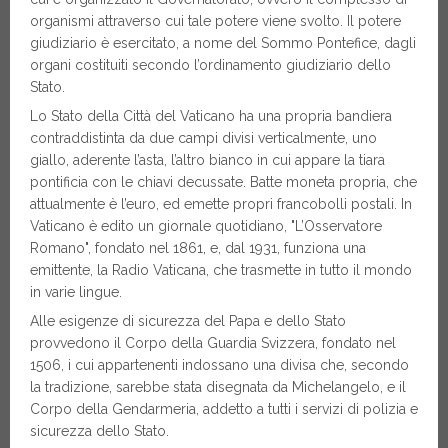
organismi attraverso cui tale potere viene svolto. Il potere
giudiziario è esercitato, a nome del Sommo Pontefice, dagli
organi costituiti secondo l’ordinamento giudiziario dello
Stato.
Lo Stato della Città del Vaticano ha una propria bandiera
contraddistinta da due campi divisi verticalmente, uno
giallo, aderente l’asta, l’altro bianco in cui appare la tiara
pontificia con le chiavi decussate. Batte moneta propria, che
attualmente è l’euro, ed emette propri francobolli postali. In
Vaticano è edito un giornale quotidiano, "L’Osservatore
Romano", fondato nel 1861, e, dal 1931, funziona una
emittente, la Radio Vaticana, che trasmette in tutto il mondo
in varie lingue.
Alle esigenze di sicurezza del Papa e dello Stato
provvedono il Corpo della Guardia Svizzera, fondato nel
1506, i cui appartenenti indossano una divisa che, secondo
la tradizione, sarebbe stata disegnata da Michelangelo, e il
Corpo della Gendarmeria, addetto a tutti i servizi di polizia e
sicurezza dello Stato.