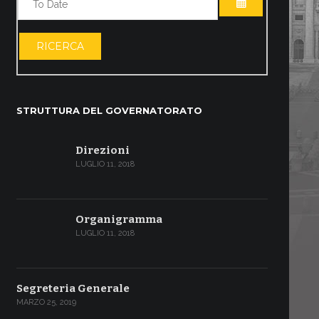
APRI IL CALE
RICERCA
STRUTTURA DEL GOVERNATORATO
Direzioni
LUGLIO 11, 2018
Organigramma
LUGLIO 11, 2018
Segreteria Generale
MARZO 25, 2019