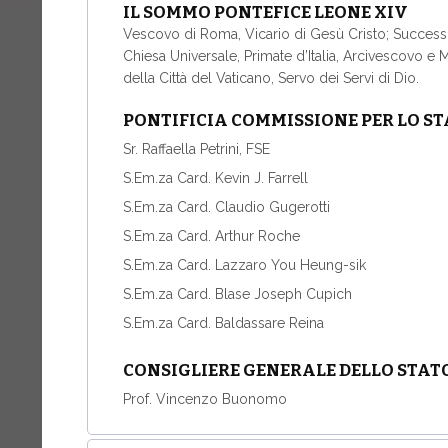
IL SOMMO PONTEFICE LEONE XIV
Vescovo di Roma, Vicario di Gesù Cristo; Success
Chiesa Universale, Primate d’Italia, Arcivescovo e
della Città del Vaticano, Servo dei Servi di Dio.
PONTIFICIA COMMISSIONE PER LO ST
Sr. Raffaella Petrini, FSE
S.Em.za Card. Kevin J. Farrell
S.Em.za Card. Claudio Gugerotti
S.Em.za Card. Arthur Roche
S.Em.za Card. Lazzaro You Heung-sik
S.Em.za Card. Blase Joseph Cupich
S.Em.za Card. Baldassare Reina
CONSIGLIERE GENERALE DELLO STAT
Prof. Vincenzo Buonomo