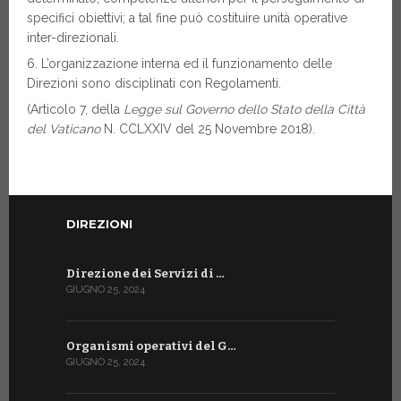
specifici obiettivi; a tal fine può costituire unità operative
inter-direzionali.
6. L’organizzazione interna ed il funzionamento delle
Direzioni sono disciplinati con Regolamenti.
(Articolo 7, della
Legge sul Governo dello Stato della Città
del Vaticano
N. CCLXXIV del 25 Novembre 2018).
DIREZIONI
Direzione dei Servizi di …
GIUGNO 25, 2024
Organismi operativi del G…
GIUGNO 25, 2024