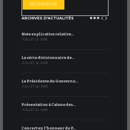
RECHERCHE
ARCHIVES D'ACTUALITÉS
Note explicative relative…
Accord sig
JUILLET 31, 2026
JUILLET 13, 2
La série divisionnaire de…
Le WSIS For
JUILLET 30, 2026
JUILLET 13, 2
La Présidente du Gouverno…
Trois émi
JUILLET 30, 2026
JUILLET 10, 2
Présentation à Catane des…
Table rond
JUILLET 21, 2026
JUILLET 9, 20
Concert en l’honneur du P…
Conversati