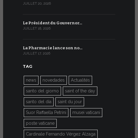
JUILLET 20, 2026
JUILLET 9, 20
Le Président du Gouvernor…
Le message
JUILLET 18, 2026
JUILLET 8, 20
La Pharmacie lance son no…
Du 6 au 27 
JUILLET 17, 2026
JUILLET 7, 20
TAG
news
novedades
Actualités
santo del giorno
saint of the day
santo del día
saint du jour
Suor Raffaella Petrini
musei vaticani
poste vaticane
Cardinale Fernando Vérgez Alzaga