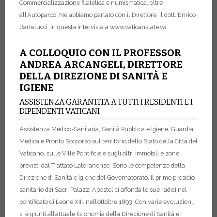
Commercializzazione filatelica e numismatica, oltre
all’Autoparco. Ne abbiamo parlato con il Direttore, il dott. Enrico
Bartelucci, in questa intervista a www.vaticanstate.va.
A COLLOQUIO CON IL PROFESSOR
ANDREA ARCANGELI, DIRETTORE
DELLA DIREZIONE DI SANITÀ E
IGIENE
ASSISTENZA GARANTITA A TUTTI I RESIDENTI E I
DIPENDENTI VATICANI
Assistenza Medico-Sanitaria, Sanità Pubblica e Igiene, Guardia
Medica e Pronto Soccorso sul territorio dello Stato della Città del
Vaticano, sulle Ville Pontificie e sugli altri immobili e zone
previsti dal Trattato Lateranense. Sono le competenze della
Direzione di Sanità e Igiene del Governatorato. Il primo presidio
sanitario dei Sacri Palazzi Apostolici affonda le sue radici nel
pontificato di Leone XIII, nell’ottobre 1893. Con varie evoluzioni,
si è giunti all’attuale fisionomia della Direzione di Sanità e