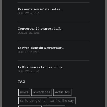
Présentation à Catane des…
Table rond
JUILLET 21, 2026
JUILLET 9, 20
Concert en l’honneur du P…
Conversati
JUILLET 20, 2026
JUILLET 9, 20
Le Président du Gouvernor…
Le message
JUILLET 18, 2026
JUILLET 8, 20
La Pharmacie lance son no…
Du 6 au 27 
JUILLET 17, 2026
JUILLET 7, 20
TAG
news
novedades
Actualités
santo del giorno
saint of the day