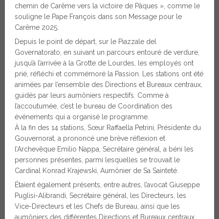
chemin de Carême vers la victoire de Pâques », comme le
souligne le Pape François dans son Message pour le
Carême 2025.
Depuis le point de départ, sur le Piazzale del
Governatorato, en suivant un parcours entouré de verdure,
jusqu’à l’arrivée à la Grotte de Lourdes, les employés ont
prié, réfléchi et commémoré la Passion. Les stations ont été
animées par l’ensemble des Directions et Bureaux centraux,
guidés par leurs aumôniers respectifs. Comme à
l’accoutumée, c’est le bureau de Coordination des
événements qui a organisé le programme.
À la fin des 14 stations, Sœur Raffaella Petrini, Présidente du
Gouvernorat, a prononcé une brève réflexion et
l’Archevêque Emilio Nappa, Secrétaire général, a béni les
personnes présentes, parmi lesquelles se trouvait le
Cardinal Konrad Krajewski, Aumônier de Sa Sainteté.
Étaient également présents, entre autres, l’avocat Giuseppe
Puglisi-Alibrandi, Secrétaire général, les Directeurs, les
Vice-Directeurs et les Chefs de Bureau, ainsi que les
aumôniers des différentes Directions et Bureaux centraux.