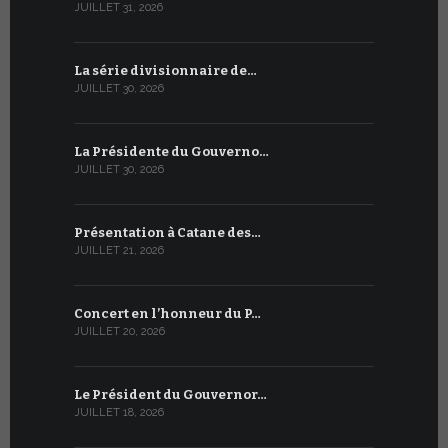
JUILLET 31, 2026
JUILLET 13, 2
La série divisionnaire de…
Le WSIS For
JUILLET 30, 2026
JUILLET 13, 2
La Présidente du Gouverno…
Trois émi
JUILLET 30, 2026
JUILLET 10, 2
Présentation à Catane des…
Table rond
JUILLET 21, 2026
JUILLET 9, 20
Concert en l’honneur du P…
Conversati
JUILLET 20, 2026
JUILLET 9, 20
Le Président du Gouvernor…
Le message
JUILLET 18, 2026
JUILLET 8, 20