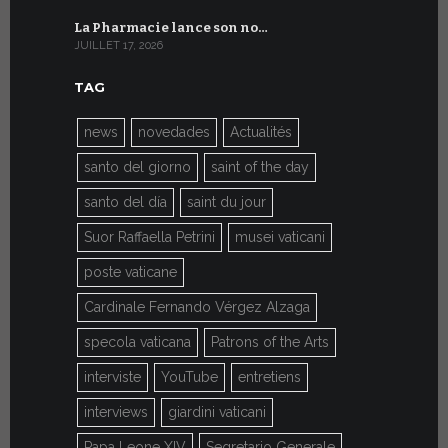
La Pharmacie lance son no…
Du 6 au 27 
JUILLET 17, 2026
JUILLET 7, 20
TAG
news
novedades
Actualités
santo del giorno
saint of the day
santo del día
saint du jour
Suor Raffaella Petrini
musei vaticani
poste vaticane
Cardinale Fernando Vérgez Alzaga
specola vaticana
Patrons of the Arts
interviste
YouTube
entretiens
interviews
giardini vaticani
Papa Leone XIV
Segretario Generale