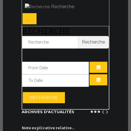
Recherche
RECHERCHE
Recherche
Filter by date:
OUVRIR LE CA
OUVRIR LE CA
RECHERCHE
ARCHIVES D'ACTUALITÉS
Note explicative relative…
Accord sig