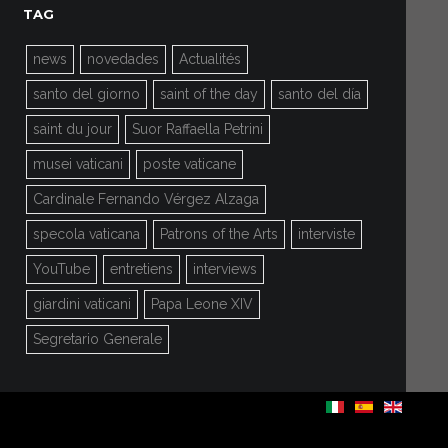
TAG
news
novedades
Actualités
santo del giorno
saint of the day
santo del día
saint du jour
Suor Raffaella Petrini
musei vaticani
poste vaticane
Cardinale Fernando Vérgez Alzaga
specola vaticana
Patrons of the Arts
interviste
YouTube
entretiens
interviews
giardini vaticani
Papa Leone XIV
Segretario Generale