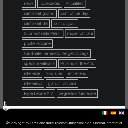
news
novedades
Actualités
santo del giorno
saint of the day
santo del día
saint du jour
Suor Raffaella Petrini
musei vaticani
poste vaticane
Cardinale Fernando Vérgez Alzaga
specola vaticana
Patrons of the Arts
interviste
YouTube
entretiens
interviews
giardini vaticani
Papa Leone XIV
Segretario Generale
♿
Sélectionnez votre langue
© Copyright by Direzione delle Telecomunicazioni e dei Sistemi Informatici