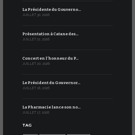
La Présidente du Gouverno…
Trois émi
JUILLET 30, 2026
JUILLET 10, 2
Présentation à Catane des…
Table rond
JUILLET 21, 2026
JUILLET 9, 20
Concert en l’honneur du P…
Conversati
JUILLET 20, 2026
JUILLET 9, 20
Le Président du Gouvernor…
Le message
JUILLET 18, 2026
JUILLET 8, 20
La Pharmacie lance son no…
Du 6 au 27 
JUILLET 17, 2026
JUILLET 7, 20
TAG