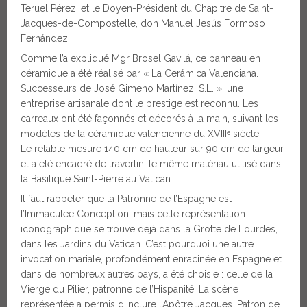
Teruel Pérez, et le Doyen-Président du Chapitre de Saint-
Jacques-de-Compostelle, don Manuel Jesús Formoso
Fernández.
Comme l’a expliqué Mgr Brosel Gavilá, ce panneau en
céramique a été réalisé par « La Cerámica Valenciana.
Successeurs de José Gimeno Martínez, S.L. », une
entreprise artisanale dont le prestige est reconnu. Les
carreaux ont été façonnés et décorés à la main, suivant les
modèles de la céramique valencienne du XVIIIᵉ siècle.
Le retable mesure 140 cm de hauteur sur 90 cm de largeur
et a été encadré de travertin, le même matériau utilisé dans
la Basilique Saint-Pierre au Vatican.
Il faut rappeler que la Patronne de l’Espagne est
l’Immaculée Conception, mais cette représentation
iconographique se trouve déjà dans la Grotte de Lourdes,
dans les Jardins du Vatican. C’est pourquoi une autre
invocation mariale, profondément enracinée en Espagne et
dans de nombreux autres pays, a été choisie : celle de la
Vierge du Pilier, patronne de l’Hispanité. La scène
représentée a permis d’inclure l’Apôtre Jacques, Patron de