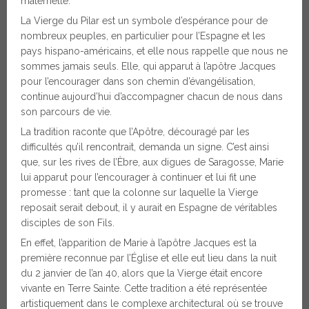
maternelle.
La Vierge du Pilar est un symbole d’espérance pour de
nombreux peuples, en particulier pour l’Espagne et les
pays hispano-américains, et elle nous rappelle que nous ne
sommes jamais seuls. Elle, qui apparut à l’apôtre Jacques
pour l’encourager dans son chemin d’évangélisation,
continue aujourd’hui d’accompagner chacun de nous dans
son parcours de vie.
La tradition raconte que l’Apôtre, découragé par les
difficultés qu’il rencontrait, demanda un signe. C’est ainsi
que, sur les rives de l’Èbre, aux digues de Saragosse, Marie
lui apparut pour l’encourager à continuer et lui fit une
promesse : tant que la colonne sur laquelle la Vierge
reposait serait debout, il y aurait en Espagne de véritables
disciples de son Fils.
En effet, l’apparition de Marie à l’apôtre Jacques est la
première reconnue par l’Église et elle eut lieu dans la nuit
du 2 janvier de l’an 40, alors que la Vierge était encore
vivante en Terre Sainte. Cette tradition a été représentée
artistiquement dans le complexe architectural où se trouve