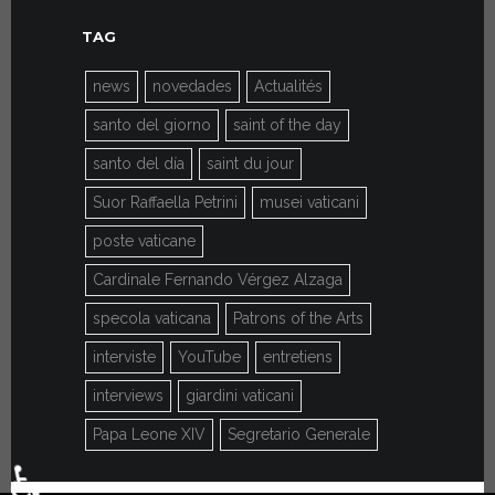
TAG
news
novedades
Actualités
santo del giorno
saint of the day
santo del día
saint du jour
Suor Raffaella Petrini
musei vaticani
poste vaticane
Cardinale Fernando Vérgez Alzaga
specola vaticana
Patrons of the Arts
interviste
YouTube
entretiens
interviews
giardini vaticani
Papa Leone XIV
Segretario Generale
♿