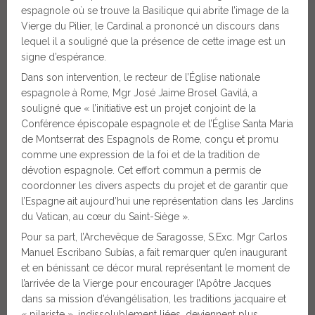
espagnole où se trouve la Basilique qui abrite l’image de la
Vierge du Pilier, le Cardinal a prononcé un discours dans
lequel il a souligné que la présence de cette image est un
signe d’espérance.
Dans son intervention, le recteur de l’Église nationale
espagnole à Rome, Mgr José Jaime Brosel Gavilá, a
souligné que « l’initiative est un projet conjoint de la
Conférence épiscopale espagnole et de l’Église Santa Maria
de Montserrat des Espagnols de Rome, conçu et promu
comme une expression de la foi et de la tradition de
dévotion espagnole. Cet effort commun a permis de
coordonner les divers aspects du projet et de garantir que
l’Espagne ait aujourd’hui une représentation dans les Jardins
du Vatican, au cœur du Saint-Siège ».
Pour sa part, l’Archevêque de Saragosse, S.Exc. Mgr Carlos
Manuel Escribano Subías, a fait remarquer qu’en inaugurant
et en bénissant ce décor mural représentant le moment de
l’arrivée de la Vierge pour encourager l’Apôtre Jacques
dans sa mission d’évangélisation, les traditions jacquaire et
« pilariste », indissolublement liées, deviennent plus