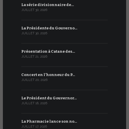
La série divisionnaire de…
Le WSIS For
JUILLET 30, 2026
JUILLET 13, 2
La Présidente du Gouverno…
Trois émi
JUILLET 30, 2026
JUILLET 10, 2
Présentation à Catane des…
Table rond
JUILLET 21, 2026
JUILLET 9, 20
Concert en l’honneur du P…
Conversati
JUILLET 20, 2026
JUILLET 9, 20
Le Président du Gouvernor…
Le message
JUILLET 18, 2026
JUILLET 8, 20
La Pharmacie lance son no…
Du 6 au 27 
JUILLET 17, 2026
JUILLET 7, 20