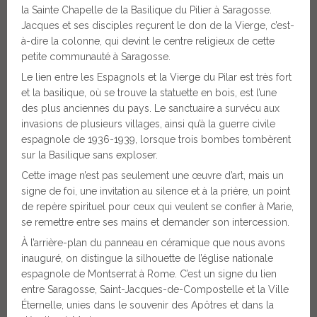
la Sainte Chapelle de la Basilique du Pilier à Saragosse.
Jacques et ses disciples reçurent le don de la Vierge, c’est-
à-dire la colonne, qui devint le centre religieux de cette
petite communauté à Saragosse.
Le lien entre les Espagnols et la Vierge du Pilar est très fort
et la basilique, où se trouve la statuette en bois, est l’une
des plus anciennes du pays. Le sanctuaire a survécu aux
invasions de plusieurs villages, ainsi qu’à la guerre civile
espagnole de 1936-1939, lorsque trois bombes tombèrent
sur la Basilique sans exploser.
Cette image n’est pas seulement une œuvre d’art, mais un
signe de foi, une invitation au silence et à la prière, un point
de repère spirituel pour ceux qui veulent se confier à Marie,
se remettre entre ses mains et demander son intercession.
À l’arrière-plan du panneau en céramique que nous avons
inauguré, on distingue la silhouette de l’église nationale
espagnole de Montserrat à Rome. C’est un signe du lien
entre Saragosse, Saint-Jacques-de-Compostelle et la Ville
Éternelle, unies dans le souvenir des Apôtres et dans la