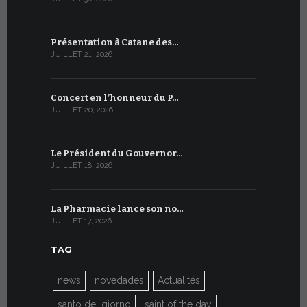
Présentation à Catane des…
Table rond
JUILLET 21, 2026
JUILLET 9, 20
Concert en l’honneur du P…
Conversati
JUILLET 20, 2026
JUILLET 9, 20
Le Président du Gouvernor…
Le message
JUILLET 18, 2026
JUILLET 8, 20
La Pharmacie lance son no…
Du 6 au 27 
JUILLET 17, 2026
JUILLET 7, 20
TAG
news
novedades
Actualités
santo del giorno
saint of the day