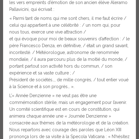
les vers empreints d’émotion de son ancien élève Aleramo
Pallavicini, qui écrivait :
« Parmi tant de noms qui me sont chers, il me faut écrire /
celui qui appartient à une célébrité : / un nom qui, pour
nous tous, exerce une vive attraction /
et qui évoque pour moi de beaux souvenirs d’affection : / le
père Francesco Denza, en définitive, / était un grand savant,
incontesté. / Météorologue, astronome de renommée
mondiale, / il aura parcouru plus de la moitié du monde, /
portant partout son activité hors du commun, / son
expérience et sa vaste culture ; /
Président de sociétés…, de mille congrès, / tout entier voué
à la Science et à son progrès… ».
L’« Année Denzienne » ne veut pas être une
commémoration stérile, mais un engagement pour l’avenir.
Un comité scientifique est en cours de constitution, qui
animera chaque année une « Journée Denzienne »
consacrée aux thèmes de la météorologie et de la création.
Nous repartons avec courage des paroles que Léon XIII
prononça lors de sa visite à la Specola Vaticana : « N’hésitez