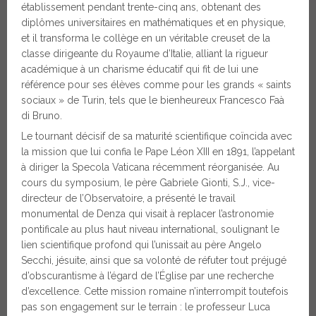
établissement pendant trente-cinq ans, obtenant des
diplômes universitaires en mathématiques et en physique,
et il transforma le collège en un véritable creuset de la
classe dirigeante du Royaume d’Italie, alliant la rigueur
académique à un charisme éducatif qui fit de lui une
référence pour ses élèves comme pour les grands « saints
sociaux » de Turin, tels que le bienheureux Francesco Faà
di Bruno.
Le tournant décisif de sa maturité scientifique coïncida avec
la mission que lui confia le Pape Léon XIII en 1891, l’appelant
à diriger la Specola Vaticana récemment réorganisée. Au
cours du symposium, le père Gabriele Gionti, S.J., vice-
directeur de l’Observatoire, a présenté le travail
monumental de Denza qui visait à replacer l’astronomie
pontificale au plus haut niveau international, soulignant le
lien scientifique profond qui l’unissait au père Angelo
Secchi, jésuite, ainsi que sa volonté de réfuter tout préjugé
d’obscurantisme à l’égard de l’Église par une recherche
d’excellence. Cette mission romaine n’interrompit toutefois
pas son engagement sur le terrain : le professeur Luca