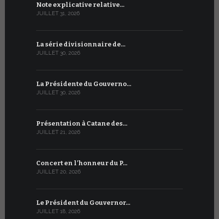
Note explicative relative…
Accord sig
JUILLET 31, 2026
JUILLET 13, 2
La série divisionnaire de…
Le WSIS For
JUILLET 30, 2026
JUILLET 13, 2
La Présidente du Gouverno…
Trois émi
JUILLET 30, 2026
JUILLET 10, 2
Présentation à Catane des…
Table rond
JUILLET 21, 2026
JUILLET 9, 20
Concert en l’honneur du P…
Conversati
JUILLET 20, 2026
JUILLET 9, 20
Le Président du Gouvernor…
Le message
JUILLET 18, 2026
JUILLET 8, 20