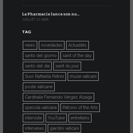
La Pharmacie lance son no…
Du 6 au 27 
JUILLET 17, 2026
JUILLET 7, 20
TAG
news
novedades
Actualités
santo del giorno
saint of the day
santo del día
saint du jour
Suor Raffaella Petrini
musei vaticani
poste vaticane
Cardinale Fernando Vérgez Alzaga
specola vaticana
Patrons of the Arts
interviste
YouTube
entretiens
interviews
giardini vaticani