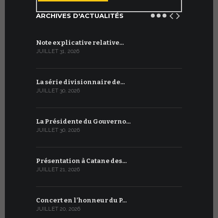
ARCHIVES D'ACTUALITÉS
Note explicative relative…
Accord sig
JUILLET 31, 2026
JUILLET 13, 2
La série divisionnaire de…
Le WSIS For
JUILLET 30, 2026
JUILLET 13, 2
La Présidente du Gouverno…
Trois émi
JUILLET 30, 2026
JUILLET 10, 2
Présentation à Catane des…
Table rond
JUILLET 21, 2026
JUILLET 9, 20
Concert en l’honneur du P…
Conversati
JUILLET 20, 2026
JUILLET 9, 20