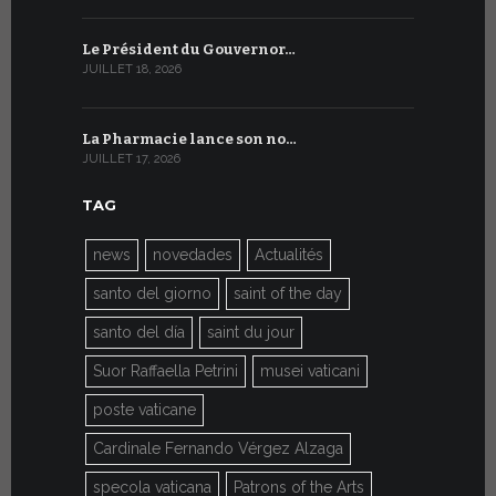
Le Président du Gouvernor…
Le message
JUILLET 18, 2026
JUILLET 8, 20
La Pharmacie lance son no…
Du 6 au 27 
JUILLET 17, 2026
JUILLET 7, 20
TAG
news
novedades
Actualités
santo del giorno
saint of the day
santo del día
saint du jour
Suor Raffaella Petrini
musei vaticani
poste vaticane
Cardinale Fernando Vérgez Alzaga
specola vaticana
Patrons of the Arts