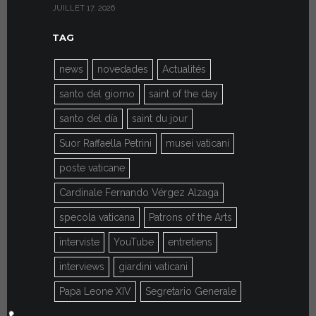
JUILLET 17, 2026
JUILLET 7, 20
TAG
news
novedades
Actualités
santo del giorno
saint of the day
santo del día
saint du jour
Suor Raffaella Petrini
musei vaticani
poste vaticane
Cardinale Fernando Vérgez Alzaga
specola vaticana
Patrons of the Arts
interviste
YouTube
entretiens
interviews
giardini vaticani
Papa Leone XIV
Segretario Generale