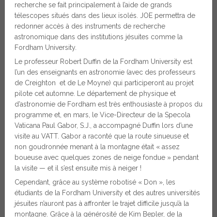
recherche se fait principalement à l’aide de grands
télescopes situés dans des lieux isolés. JOE permettra de
redonner accès à des instruments de recherche
astronomique dans des institutions jésuites comme la
Fordham University.
Le professeur Robert Duffin de la Fordham University est
l’un des enseignants en astronomie (avec des professeurs
de Creighton et de Le Moyne) qui participeront au projet
pilote cet automne. Le département de physique et
d’astronomie de Fordham est très enthousiaste à propos du
programme et, en mars, le Vice-Directeur de la Specola
Vaticana Paul Gabor, S.J., a accompagné Duffin lors d’une
visite au VATT. Gabor a raconté que la route sinueuse et
non goudronnée menant à la montagne était « assez
boueuse avec quelques zones de neige fondue » pendant
la visite — et il s’est ensuite mis à neiger !
Cependant, grâce au système robotisé « Don », les
étudiants de la Fordham University et des autres universités
jésuites n’auront pas à affronter le trajet difficile jusqu’à la
montagne. Grâce à la générosité de Kim Bepler, de la