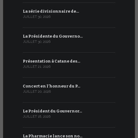
La série divisionnaire de…
Le WSIS For
JUILLET 30, 2026
JUILLET 13, 2
La Présidente du Gouverno…
Trois émi
JUILLET 30, 2026
JUILLET 10, 2
Présentation à Catane des…
Table rond
JUILLET 21, 2026
JUILLET 9, 20
Concert en l’honneur du P…
Conversati
JUILLET 20, 2026
JUILLET 9, 20
Le Président du Gouvernor…
Le message
JUILLET 18, 2026
JUILLET 8, 20
La Pharmacie lance son no…
Du 6 au 27 