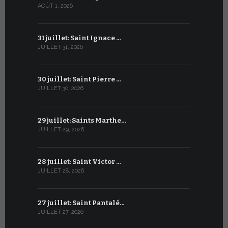
AOÛT 1, 2026
JUILLET 1, 20
31 juillet: Saint Ignace …
30 juin: S
JUILLET 31, 2026
JUIN 30, 2026
30 juillet: Saint Pierre …
29 juin: Sa
JUILLET 30, 2026
JUIN 29, 2026
29 juillet: Saints Marthe…
28 juin : S
JUILLET 29, 2026
JUIN 28, 2026
28 juillet: Saint Victor …
27 juin : S
JUILLET 28, 2026
JUIN 27, 2026
27 juillet: Saint Pantalé…
26 juin : S
JUILLET 27, 2026
JUIN 26, 2026