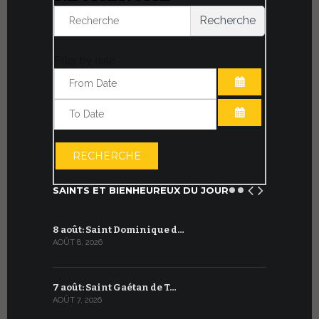
Recherche
Filter by date:
OUVRIR LE CA
OUVRIR LE CA
RECHERCHE
SAINTS ET BIENHEUREUX DU JOUR
8 août: Saint Dominique d…
8 juillet 
AOÛT 8, 2026
JUILLET 8, 20
7 août: Saint Gaétan de T…
7 juillet :
AOÛT 7, 2026
JUILLET 7, 20