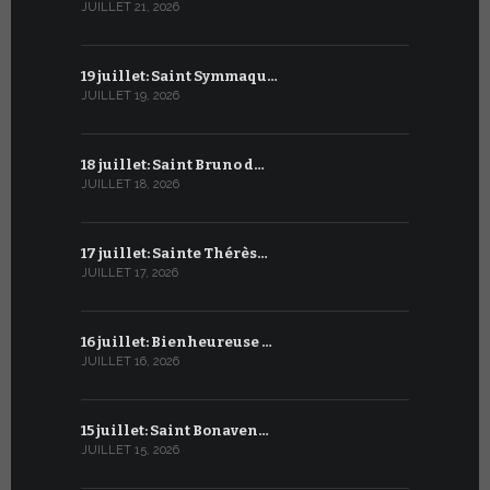
JUILLET 21, 2026
JUIN 20, 2026
19 juillet: Saint Symmaqu…
19 juin : S
JUILLET 19, 2026
JUIN 19, 2026
18 juillet: Saint Bruno d…
18 juin : S
JUILLET 18, 2026
JUIN 18, 2026
17 juillet: Sainte Thérès…
17 juin : S
JUILLET 17, 2026
JUIN 17, 2026
16 juillet: Bienheureuse …
16 juin : Cy
JUILLET 16, 2026
JUIN 16, 2026
15 juillet: Saint Bonaven…
15 juin : S
JUILLET 15, 2026
JUIN 15, 2026