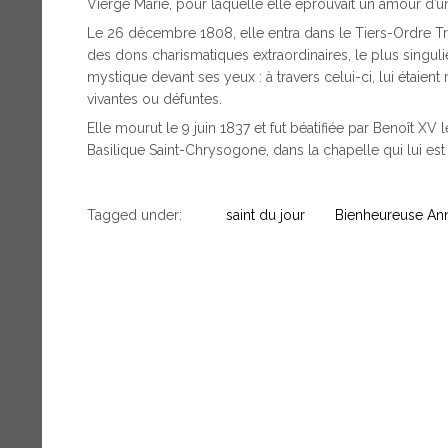
Vierge Marie, pour laquelle elle éprouvait un amour d’
Le 26 décembre 1808, elle entra dans le Tiers-Ordre Trini
des dons charismatiques extraordinaires, le plus singulie
mystique devant ses yeux : à travers celui-ci, lui étaie
vivantes ou défuntes.
Elle mourut le 9 juin 1837 et fut béatifiée par Benoît X
Basilique Saint-Chrysogone, dans la chapelle qui lui est
Tagged under:
saint du jour
Bienheureuse Ann