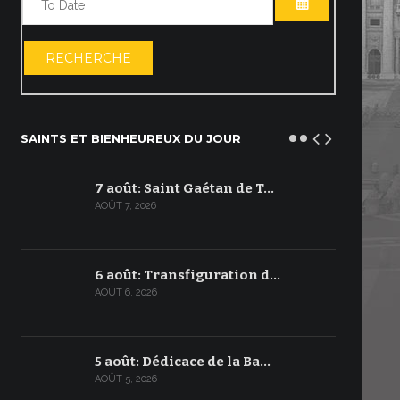
OUVRIR LE C
RECHERCHE
SAINTS ET BIENHEUREUX DU JOUR
7 août: Saint Gaétan de T…
AOÛT 7, 2026
6 août: Transfiguration d…
AOÛT 6, 2026
5 août: Dédicace de la Ba…
AOÛT 5, 2026