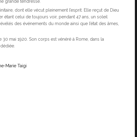
une grande tendresse.
taire, dont elle vécut pleinement l’esprit. Elle reçut de Dieu
r étant celui de toujours voir, pendant 47 ans, un soleil
nt révélés des événements du monde ainsi que l’état des âmes,
V le 30 mai 1920. Son corps est vénéré à Rome, dans la
 dédiée.
e-Marie Taigi