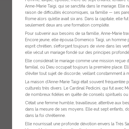
Anne-Marie Taigi, qui se sanctifia dans le mariage. Elle 
raison de difficultés économiques, sa famille — ses par
Rome alors qu’elle avait six ans. Dans la capitale, elle fu
seulement deux ans une formation complète.
Pour subvenir aux besoins de sa famille, Anne-Marie tr
Encore jeune, elle épousa Domenico Taigi, un homme pieu
esprit chrétien, s’efforçant toujours de vivre dans les ve
elle vécut un mariage fondé sur des principes profondém
Elle considérait le mariage comme une mission reçue d
familial, où Dieu occupait toujours la première place. El
d’éviter tout sujet de discorde, veillant constamment à ma
La maison d’Anne-Marie Taigi était souvent fréquentée
culturels très divers. Le Cardinal Pedicini, qui fut avec M
de nombreux fidèles en quête de conseils spirituels ou d’
C’était une femme humble, travailleuse, attentive aux be
dans la mesure de ses moyens. Elle eut sept enfants, do
dans la foi chrétienne.
Elle nourrissait une profonde dévotion envers la Très Sain