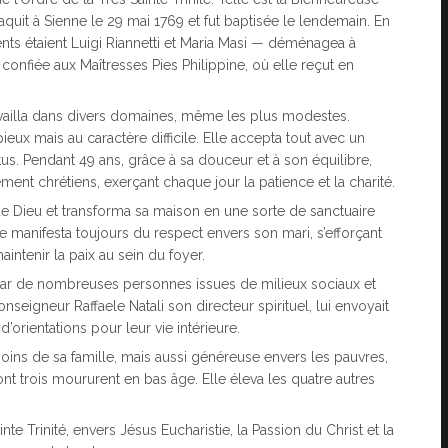
naquit à Sienne le 29 mai 1769 et fut baptisée le lendemain. En
ents étaient Luigi Riannetti et Maria Masi — déménagea à
t confiée aux Maîtresses Pies Philippine, où elle reçut en
availla dans divers domaines, même les plus modestes.
x mais au caractère difficile. Elle accepta tout avec un
rtus. Pendant 49 ans, grâce à sa douceur et à son équilibre,
ent chrétiens, exerçant chaque jour la patience et la charité.
e Dieu et transforma sa maison en une sorte de sanctuaire
le manifesta toujours du respect envers son mari, s’efforçant
intenir la paix au sein du foyer.
 par de nombreuses personnes issues de milieux sociaux et
onseigneur Raffaele Natali son directeur spirituel, lui envoyait
orientations pour leur vie intérieure.
soins de sa famille, mais aussi généreuse envers les pauvres,
nt trois moururent en bas âge. Elle éleva les quatre autres
te Trinité, envers Jésus Eucharistie, la Passion du Christ et la