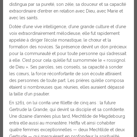
distingua par sa pureté, son zèle, sa douceur et sa capacité
extraordinaire d’entrer en relation avec Dieu, avec Marie et
avec les saints.
Dotée d’une vive intelligence, d’une grande culture et d’une
voix extraordinairement mélodieuse, elle fut rapidement
appelée à diriger l’école monastique, le chœur et la
formation des novices. Sa présence devint un don précieux
pour la communauté et pour toute personne qui s’adressait
à elle. C’est pour cela qu’elle fut surnommée le « rossignol
de Dieu ». Ses paroles, ses conseils, sa capacité à sonder
les cœurs, la force réconfortante de son écoute attiraient
des personnes de toute part. Les prières qu’elle composa
étaient si nombreuses que, réunies, elles auraient dépassé
la taille d’un psautier.
En 1261, on lui confia une fillette de cinq ans : la future
Gertrude la Grande, qui devint sa disciple et sa confidente.
Une dizaine d’années plus tard, Mechtilde de Magdebourg
entra elle aussi au monastère. Helfta vit ainsi cohabiter
quatre femmes exceptionnelles — deux Mechtilde et deux
Gertrude — qui marquèrent en profondeur la spiritualité