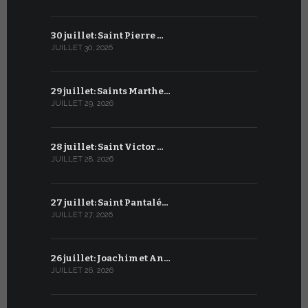
30 juillet: Saint Pierre …
29 juin: Sa
JUILLET 30, 2026
JUIN 29, 2026
29 juillet: Saints Marthe…
28 juin : S
JUILLET 29, 2026
JUIN 28, 2026
28 juillet: Saint Victor …
27 juin : S
JUILLET 28, 2026
JUIN 27, 2026
27 juillet: Saint Pantalé…
26 juin : S
JUILLET 27, 2026
JUIN 26, 2026
26 juillet: Joachim et An…
25 juin : 
JUILLET 26, 2026
JUIN 25, 2026