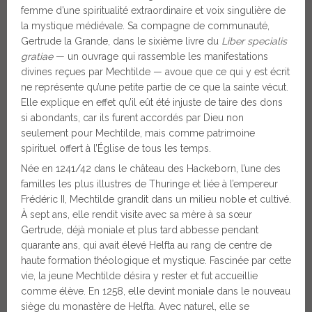
femme d’une spiritualité extraordinaire et voix singulière de
la mystique médiévale. Sa compagne de communauté,
Gertrude la Grande, dans le sixième livre du
Liber specialis
gratiae
— un ouvrage qui rassemble les manifestations
divines reçues par Mechtilde — avoue que ce qui y est écrit
ne représente qu’une petite partie de ce que la sainte vécut.
Elle explique en effet qu’il eût été injuste de taire des dons
si abondants, car ils furent accordés par Dieu non
seulement pour Mechtilde, mais comme patrimoine
spirituel offert à l’Église de tous les temps.
Née en 1241/42 dans le château des Hackeborn, l’une des
familles les plus illustres de Thuringe et liée à l’empereur
Frédéric II, Mechtilde grandit dans un milieu noble et cultivé.
À sept ans, elle rendit visite avec sa mère à sa sœur
Gertrude, déjà moniale et plus tard abbesse pendant
quarante ans, qui avait élevé Helfta au rang de centre de
haute formation théologique et mystique. Fascinée par cette
vie, la jeune Mechtilde désira y rester et fut accueillie
comme élève. En 1258, elle devint moniale dans le nouveau
siège du monastère de Helfta. Avec naturel, elle se