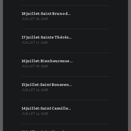
18 juillet: Saint Bruno d…
18 juin : S
JUILLET 18, 2026
JUIN 18, 2026
17 juillet: Sainte Thérès…
17 juin : S
JUILLET 17, 2026
JUIN 17, 2026
16 juillet: Bienheureuse …
16 juin : Cy
JUILLET 16, 2026
JUIN 16, 2026
15 juillet: Saint Bonaven…
15 juin : S
JUILLET 15, 2026
JUIN 15, 2026
14 juillet: Saint Camille…
14 juin : Sa
JUILLET 14, 2026
JUIN 14, 2026