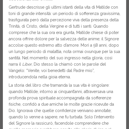
Gertrude descrisse gli ultimi istanti della vita di Matilde con
toni di grande intensità: un periodo di sofferenza gravissima,
trasfigurata però dalla percezione viva della presenza della
Trinità, di Cristo, della Vergine e di tutti i santi. Quando
comprese che la sua ora era giunta, Matilde chiese di poter
ancora offrire dolore per la salvezza delle anime; il Signore
accolse questo estremo atto d’amore. Morì a 58 anni, dopo
un lungo periodo di malattia, nota ormai ovunque per la sua
santità. Nel momento del suo ingresso nella gloria, così
narra il
Liber
, Dio stesso la chiamò con le parole del
Vangelo: “Venite, voi benedetti dal Padre mio”,
introducendola nella gioia eterna.
La storia del libro che tramanda la sua vita è singolare:
quando Matilde, intorno ai cinquant’anni, attraversava una
profonda prova spirituale accompagnata da sofferenze
fisiche, confidò a due amiche le molte grazie ricevute da
Dio. Ignorava che quelle confidenze venivano annotate;
quando lo venne a sapere, ne fu turbata. Solo l’intervento
del Signore la rassicurò, facendole comprendere che