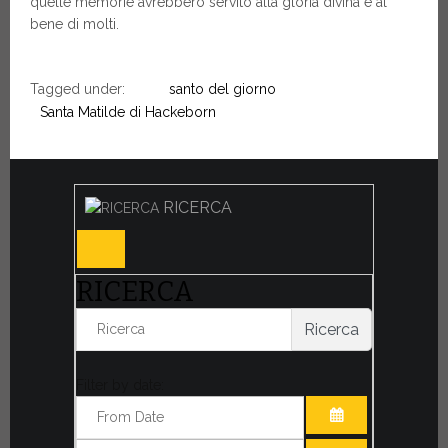
quelle memorie avrebbero servito alla gloria divina e al
bene di molti.
Tagged under:
santo del giorno
Santa Matilde di Hackeborn
RICERCA
RICERCA
Ricerca
Filter by date: