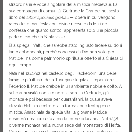
straordinaria e voce singolare della mistica medievale. La
sua compagna di comunità, Gertrude la Grande, nel sesto
libro del
Liber specialis gratiae
— opera in cui vengono
raccolte le manifestazioni divine ricevute da Matilde —
confessa che quanto scritto rappresenta solo una piccola
parte di ciò che la Santa visse.
Ella spiega, infatti, che sarebbe stato ingiusto tacere su doni
tanto abbondanti, perché concessi da Dio non solo per
Matilde, ma come patrimonio spirituale offerto alla Chiesa di
ogni tempo.
Nata nel 1241/42 nel castello degli Hackeborn, una delle
famiglie più illustri della Turingia e legata all’imperatore
Federico II, Matilde crebbe in un ambiente nobile e colto. A
sette anni visitò con la madre la sorella Gertrude, già
monaca e poi badessa per quarant’anni, la quale aveva
elevato Helfta a centro di alta formazione teologica e
mistica. Affascinata da quella vita, la giovane Matilde
desiderò rimanere e fu accolta come educanda. Nel 1258
divenne monaca nella nuova sede del monastero di Helfta.
Con naturalezza si distinse per purezza, zelo, dolcezza e