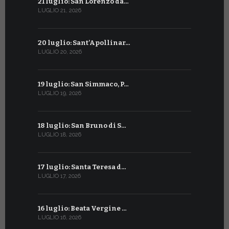
21 luglio: San Lorenzo da…
21 giugno:
LUGLIO 21, 2026
GIUGNO 21, 2
20 luglio: Sant’Apollinar…
20 giugno:
LUGLIO 20, 2026
GIUGNO 20, 2
19 luglio: San Simmaco, P…
17 giugno:
LUGLIO 19, 2026
GIUGNO 17, 2
18 luglio: San Bruno di S…
16 giugno:
LUGLIO 18, 2026
GIUGNO 16, 2
17 luglio: Santa Teresa d…
15 giugno:
LUGLIO 17, 2026
GIUGNO 15, 2
16 luglio: Beata Vergine …
13 giugno
LUGLIO 16, 2026
GIUGNO 13, 2