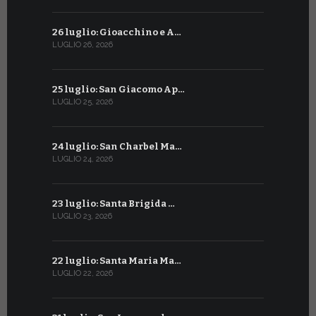
26 luglio: Gioacchino e A…
26 giugno:
LUGLIO 26, 2026
GIUGNO 26, 2
25 luglio: San Giacomo Ap…
25 giugno:
LUGLIO 25, 2026
GIUGNO 25, 2
24 luglio: San Charbel Ma…
24 giugno:
LUGLIO 24, 2026
GIUGNO 24, 2
23 luglio: Santa Brigida …
23 giugno:
LUGLIO 23, 2026
GIUGNO 23, 2
22 luglio: Santa Maria Ma…
22 giugno:
LUGLIO 22, 2026
GIUGNO 22, 2