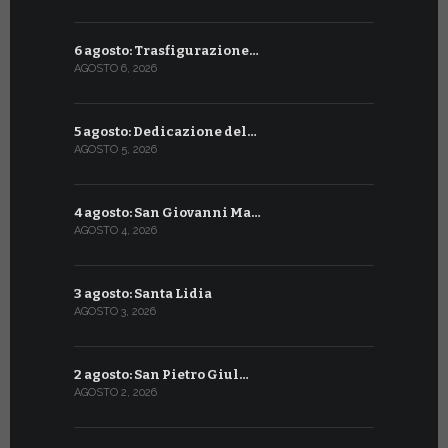
6 agosto: Trasfigurazione…
7 luglio: 
AGOSTO 6, 2026
LUGLIO 7, 202
5 agosto: Dedicazione del…
6 luglio: S
AGOSTO 5, 2026
LUGLIO 6, 20
4 agosto: San Giovanni Ma…
5 luglio: 
AGOSTO 4, 2026
LUGLIO 5, 20
3 agosto: Santa Lidia
4 luglio: S
AGOSTO 3, 2026
LUGLIO 4, 20
2 agosto: San Pietro Giul…
3 luglio: 
AGOSTO 2, 2026
LUGLIO 3, 202