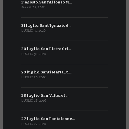
1° agosto: Sant’Alfonso M…
2 luglio: 
AGOSTO 1, 2026
LUGLIO 2, 20
31 luglio: Sant’Ignazio d…
1° luglio: 
LUGLIO 31, 2026
LUGLIO 1, 202
30 luglio: San Pietro Cri…
30 giugno:
LUGLIO 30, 2026
GIUGNO 30, 2
29 luglio: Santi Marta, M…
29 giugno:
LUGLIO 29, 2026
GIUGNO 29, 2
28 luglio: San Vittore I…
28 giugno:
LUGLIO 28, 2026
GIUGNO 28, 2
27 luglio: San Pantaleone…
27 giugno: 
LUGLIO 27, 2026
GIUGNO 27, 2