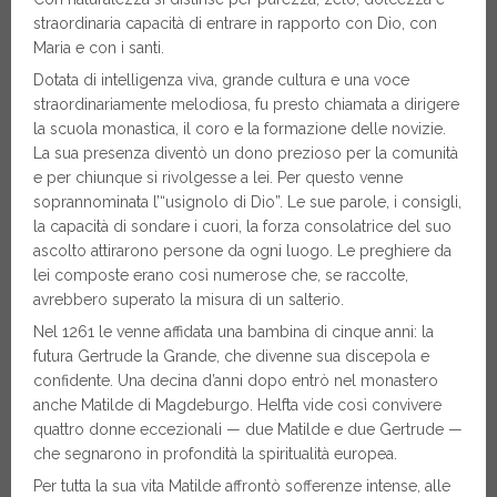
straordinaria capacità di entrare in rapporto con Dio, con
Maria e con i santi.
Dotata di intelligenza viva, grande cultura e una voce
straordinariamente melodiosa, fu presto chiamata a dirigere
la scuola monastica, il coro e la formazione delle novizie.
La sua presenza diventò un dono prezioso per la comunità
e per chiunque si rivolgesse a lei. Per questo venne
soprannominata l’“usignolo di Dio”. Le sue parole, i consigli,
la capacità di sondare i cuori, la forza consolatrice del suo
ascolto attirarono persone da ogni luogo. Le preghiere da
lei composte erano così numerose che, se raccolte,
avrebbero superato la misura di un salterio.
Nel 1261 le venne affidata una bambina di cinque anni: la
futura Gertrude la Grande, che divenne sua discepola e
confidente. Una decina d’anni dopo entrò nel monastero
anche Matilde di Magdeburgo. Helfta vide così convivere
quattro donne eccezionali — due Matilde e due Gertrude —
che segnarono in profondità la spiritualità europea.
Per tutta la sua vita Matilde affrontò sofferenze intense, alle