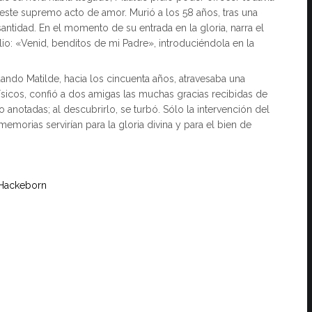
 este supremo acto de amor. Murió a los 58 años, tras una
ntidad. En el momento de su entrada en la gloria, narra el
io: «Venid, benditos de mi Padre», introduciéndola en la
cuando Matilde, hacia los cincuenta años, atravesaba una
físicos, confió a dos amigas las muchas gracias recibidas de
 anotadas; al descubrirlo, se turbó. Sólo la intervención del
orias servirían para la gloria divina y para el bien de
 Hackeborn