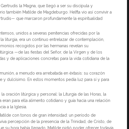
 Gertrudis la Magna, que llegó a ser su discípula y
io también Matilde de Magdeburgo. Helfta vio así convivir a
trudis— que marcaron profundamente la espiritualidad
intensos, unidos a severas penitencias ofrecidas por la
la liturgia, era un continuo entrelazar de contemplación,
stimonios recogidos por las hermanas revelan su
túrgica —de las fiestas del Señor, de la Virgen y de los
s y de aplicaciones concretas para la vida cotidiana de la
omunión, a menudo era arrebatada en éxtasis: su corazón
te y dulcísimo. En estos momentos pedía luz para sí y para
la oración litúrgica y personal: la Liturgia de las Horas, la
a eran para ella alimento cotidiano y guía hacia una relación
a a la Iglesia.
 Matilde con tonos de gran intensidad: un período de
viva percepción de la presencia de la Trinidad, de Cristo, de
 su hora había llegado, Matilde pidió poder ofrecer todavía