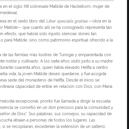
a en el siglo XIII sobresale Matilde de Hackeborn, mujer de
 medieval.
sa en el sexto libro del
Liber specialis gratiae
—obra en la
or Matilde— que cuanto allí se ha consignado representa tan
en efecto, que habría sido injusto silenciar dones tan
para Matilde, sino como patrimonio espiritual ofrecido a la
 de las familias más ilustres de Turingia y emparentada con
e noble y cultivado. A los siete años visitó junto a su madre
urante cuarenta años, quien había elevado Helfta a centro
uella vida, la joven Matilde deseó quedarse, y fue acogida
va sede del monasterio de Helfta. Desde el inicio se
ordinaria capacidad de entrar en relación con Dios, con María
 melodía excepcional, pronto fue llamada a dirigir la escuela
resencia se convirtió en un don precioso para la comunidad y
uiseñor de Dios”. Sus palabras, sus consejos, su capacidad de
scucha atraían a personas de todos los lugares. Las
i se recopilaran, excederían la extensión de un salterio.