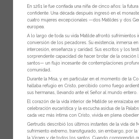
En 1261 le fue confiada una niña de cinco años: la futura
confidente. Una década después ingresó en el monaster
cuatro mujeres excepcionales —dos Matildes y dos Ger
europea.
A lo largo de toda su vida Matilde afrontó sufrimientos 
conversión de los pecadores. Su existencia, inmersa en 
intercesión, enseñanza y caridad. Sus escritos y los te
sorprendente capacidad de hacer brotar de la oración li
santos— un flujo incesante de contemplaciones profunda
comunidad.
Durante la Misa, y en particular en el momento de la C
hallaba refugio en Cristo, percibido como fuego ardien
sus hermanas, llevando ante el Señor al mundo entero.
El corazón de la vida interior de Matilde se enraizaba en 
celebración eucarística y la escucha asidua de la Palabr
cada vez más íntima con Cristo, vivida en plena obedienci
Gertrudis describió los últimos instantes de la vida de
sufrimiento extremo, transfigurado, sin embargo, por la 
la Virgen y de todos los santos. Cuando comprendió que