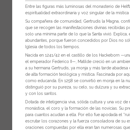
Entre las figuras más luminosas del monasterio de Helft
espiritualidad extraordinaria y voz singular de la mística
Su compañera de comunidad, Gertrudis la Magna, confie
que se recogen las manifestaciones divinas recibidas p
solo una mínima parte de lo que la Santa vivió. Explica, 
abundantes, porque fueron concedidos por Dios no sólo 
Iglesia de todos los tiempos.
Nacida en 1241/42 en el castillo de los Hackeborn —una
el emperador Federico II—, Matilde creció en un ambient
a su hermana Gertrudis, ya monja y más tarde abadesa d
de alta formación teológica y mística. Fascinada por aq
como educanda. En 1258 se convirtió en monja en la nue
distinguió por su pureza, su celo, su dulzura y su extra
y con los santos.
Dotada de inteligencia viva, sólida cultura y una voz de
monástica, el coro y la formación de las novicias. Su p
para cuantos acudían a ella. Por ello fue apodada el “r
escrutar los corazones y la fuerza consoladora de su e
oraciones compuestas por ella eran tan numerosas que, s