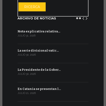
ABRIR EL CAL
RICERCA
ARCHIVO DE NOTICIAS
Nota explicativa relativa…
Firmado un
JULIO 31, 2026
JULIO 13, 202
La serie divisional vatic…
Concluyen
JULIO 30, 2026
JULIO 13, 202
La Presidente de la Gober…
Tres emis
JULIO 30, 2026
JULIO 10, 202
En Catania se presentan l…
En Ginebra
JULIO 21, 2026
JULIO 9, 2026