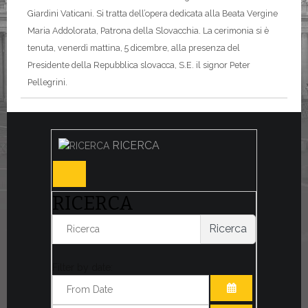
Giardini Vaticani. Si tratta dell’opera dedicata alla Beata Vergine
Maria Addolorata, Patrona della Slovacchia. La cerimonia si è
tenuta, venerdì mattina, 5 dicembre, alla presenza del
Presidente della Repubblica slovacca, S.E. il signor Peter
Pellegrini.
RICERCA
RICERCA
Ricerca
Filter by date: