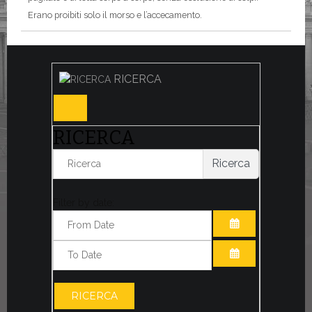
Erano proibiti solo il morso e l’accecamento.
RICERCA
RICERCA
Ricerca
Filter by date:
APRI IL CALE
APRI IL CALE
RICERCA