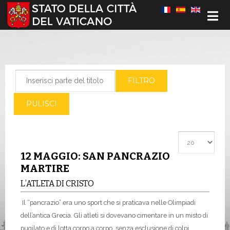
Seleziona la tua lingua
Inserisci parte del titolo
FILTRO
PULISCI
Visualizza #
12 MAGGIO: SAN PANCRAZIO
MARTIRE
L’ATLETA DI CRISTO
Il “pancrazio” era uno sport che si praticava nelle Olimpiadi
dell’antica Grecia. Gli atleti si dovevano cimentare in un misto di
pugilato e di lotta corpo a corpo, senza esclusione di colpi.