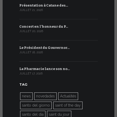
Présentation à Catane des…
Table rond
JUILLET 21, 2026
JUILLET 9, 20
Concert en l’honneur du P…
Conversati
JUILLET 20, 2026
JUILLET 9, 20
Le Président du Gouvernor…
Le message
JUILLET 18, 2026
JUILLET 8, 20
La Pharmacie lance son no…
Du 6 au 27 
JUILLET 17, 2026
JUILLET 7, 20
TAG
news
novedades
Actualités
santo del giorno
saint of the day
santo del día
saint du jour