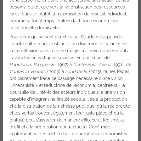
besoins, plutôt que vers la rationalisation des ressources
rares, qui vise plutôt la maximisation du résultat individuel,
comme l’a longtemps soutenu la théorie économique
traditionnelle dominante.
Pour ceux qui se sont penchés sur l’étude de la pensée
sociale catholique, il est facile de discerner les racines de
cette réflexion dans le riche magistère développé surtout à
travers les encycliques sociales. En particulier de
Populorum Progressio
(1967) à
Centesimus Annus
(1991), de
Caritas in Veritate
(2009) à
Laudato Si’
(2015), où les Papes
ont clairement tracé ce passage nécessaire d’une vision
« mécaniste » et réductrice de l’économie, centrée sur la
poursuite de l’intérêt des acteurs individuels, à une vision
capable d’intégrer une finalité sociale, liée à la production
et à la distribution de la richesse publique, où la réciprocité
et les vertus trouvent également leur juste place et où la
gratuité peut s’associer de manière efficace et légitime au
profit et à la négociation contractuelle. Confirmée
également par les recherches de nombreux économistes
« laïcs », cette perspective élargie de l’économie implique