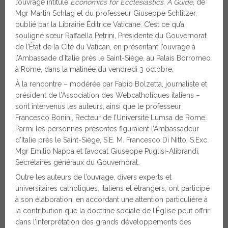
l’ouvrage intitulé
Economics for Ecclesiastics. A Guide
, de
Mgr Martin Schlag et du professeur Giuseppe Schlitzer,
publié par la Librairie Éditrice Vaticane. C’est ce qu’a
souligné sœur Raffaella Petrini, Présidente du Gouvernorat
de l’État de la Cité du Vatican, en présentant l’ouvrage à
l’Ambassade d’Italie près le Saint-Siège, au Palais Borromeo
à Rome, dans la matinée du vendredi 3 octobre.
À la rencontre – modérée par Fabio Bolzetta, journaliste et
président de l’Association des Webcatholiques italiens –
sont intervenus les auteurs, ainsi que le professeur
Francesco Bonini, Recteur de l’Université Lumsa de Rome.
Parmi les personnes présentes figuraient l’Ambassadeur
d’Italie près le Saint-Siège, S.E. M. Francesco Di Nitto, S.Exc.
Mgr Emilio Nappa et l’avocat Giuseppe Puglisi-Alibrandi,
Secrétaires généraux du Gouvernorat.
Outre les auteurs de l’ouvrage, divers experts et
universitaires catholiques, italiens et étrangers, ont participé
à son élaboration, en accordant une attention particulière à
la contribution que la doctrine sociale de l’Église peut offrir
dans l’interprétation des grands développements des