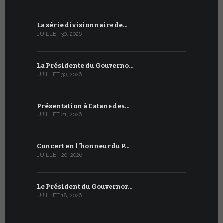
La série divisionnaire de…
Le WSIS For
JUILLET 30, 2026
JUILLET 13, 2
La Présidente du Gouverno…
Trois émi
JUILLET 30, 2026
JUILLET 10, 2
Présentation à Catane des…
Table rond
JUILLET 21, 2026
JUILLET 9, 20
Concert en l’honneur du P…
Conversati
JUILLET 20, 2026
JUILLET 9, 20
Le Président du Gouvernor…
Le message
JUILLET 18, 2026
JUILLET 8, 20