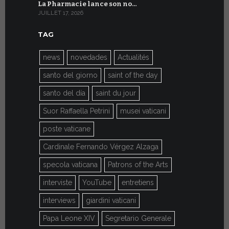
La Pharmacie lance son no…
Du 6 au 27 
JUILLET 17, 2026
JUILLET 7, 20
TAG
news
novedades
Actualités
santo del giorno
saint of the day
santo del día
saint du jour
Suor Raffaella Petrini
musei vaticani
poste vaticane
Cardinale Fernando Vérgez Alzaga
specola vaticana
Patrons of the Arts
interviste
YouTube
entretiens
interviews
giardini vaticani
Papa Leone XIV
Segretario Generale