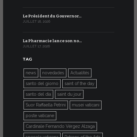
Le Président du Gouvernor…
Le message
JUILLET 18, 2026
JUILLET 8, 20
La Pharmacie lance son no…
Du 6 au 27 
JUILLET 17, 2026
JUILLET 7, 20
TAG
news
novedades
Actualités
santo del giorno
saint of the day
santo del día
saint du jour
Suor Raffaella Petrini
musei vaticani
poste vaticane
Cardinale Fernando Vérgez Alzaga
specola vaticana
Patrons of the Arts