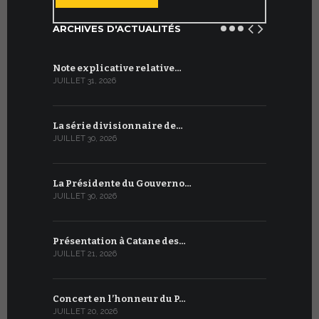
ARCHIVES D'ACTUALITÉS
Note explicative relative…
Accord sig
JUILLET 31, 2026
JUILLET 13, 2
La série divisionnaire de…
Le WSIS For
JUILLET 30, 2026
JUILLET 13, 2
La Présidente du Gouverno…
Trois émi
JUILLET 30, 2026
JUILLET 10, 2
Présentation à Catane des…
Table rond
JUILLET 21, 2026
JUILLET 9, 20
Concert en l’honneur du P…
Conversati
JUILLET 20, 2026
JUILLET 9, 20