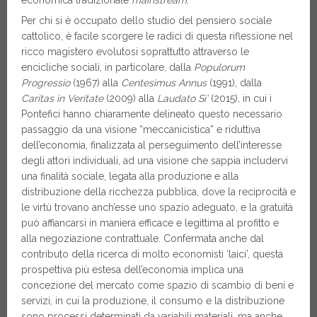
Per chi si è occupato dello studio del pensiero sociale
cattolico, è facile scorgere le radici di questa riflessione nel
ricco magistero evolutosi soprattutto attraverso le
encicliche sociali, in particolare, dalla
Populorum
Progressio
(1967) alla
Centesimus Annus
(1991), dalla
Caritas in Veritate
(2009) alla
Laudato Si’
(2015), in cui i
Pontefici hanno chiaramente delineato questo necessario
passaggio da una visione “meccanicistica” e riduttiva
dell’economia, finalizzata al perseguimento dell’interesse
degli attori individuali, ad una visione che sappia includervi
una finalità sociale, legata alla produzione e alla
distribuzione della ricchezza pubblica, dove la reciprocità e
le virtù trovano anch’esse uno spazio adeguato, e la gratuità
può affiancarsi in maniera efficace e legittima al profitto e
alla negoziazione contrattuale. Confermata anche dal
contributo della ricerca di molto economisti ‘laici’, questa
prospettiva più estesa dell’economia implica una
concezione del mercato come spazio di scambio di beni e
servizi, in cui la produzione, il consumo e la distribuzione
sono processi determinati da variabili materiali, ma anche