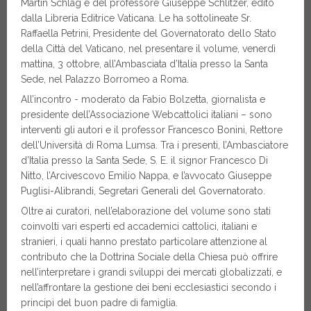
Martin Schlag e del professore Giuseppe Schlitzer, edito
dalla Libreria Editrice Vaticana. Le ha sottolineate Sr.
Raffaella Petrini, Presidente del Governatorato dello Stato
della Città del Vaticano, nel presentare il volume, venerdì
mattina, 3 ottobre, all’Ambasciata d’Italia presso la Santa
Sede, nel Palazzo Borromeo a Roma.
All’incontro - moderato da Fabio Bolzetta, giornalista e
presidente dell’Associazione Webcattolici italiani – sono
interventi gli autori e il professor Francesco Bonini, Rettore
dell’Università di Roma Lumsa. Tra i presenti, l’Ambasciatore
d’Italia presso la Santa Sede, S. E. il signor Francesco Di
Nitto, l’Arcivescovo Emilio Nappa, e l’avvocato Giuseppe
Puglisi-Alibrandi, Segretari Generali del Governatorato.
Oltre ai curatori, nell’elaborazione del volume sono stati
coinvolti vari esperti ed accademici cattolici, italiani e
stranieri, i quali hanno prestato particolare attenzione al
contributo che la Dottrina Sociale della Chiesa può offrire
nell’interpretare i grandi sviluppi dei mercati globalizzati, e
nell’affrontare la gestione dei beni ecclesiastici secondo i
principi del buon padre di famiglia.