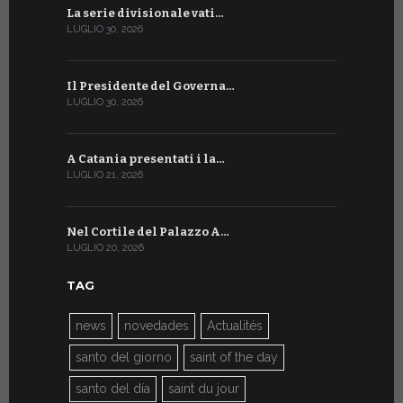
La serie divisionale vati…
A Ginevra 
LUGLIO 30, 2026
LUGLIO 13, 20
Il Presidente del Governa…
Tre emiss
LUGLIO 30, 2026
LUGLIO 10, 20
A Catania presentati i la…
A Ginevra 
LUGLIO 21, 2026
LUGLIO 9, 202
Nel Cortile del Palazzo A…
A Ginevra
LUGLIO 20, 2026
LUGLIO 9, 202
TAG
news
novedades
Actualités
santo del giorno
saint of the day
santo del día
saint du jour