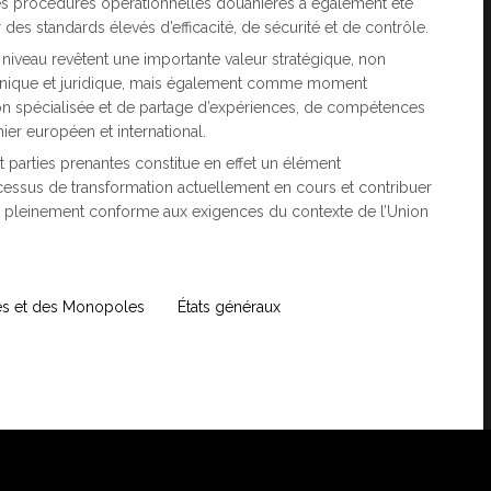
 des procédures opérationnelles douanières a également été
 des standards élevés d’efficacité, de sécurité et de contrôle.
el niveau revêtent une importante valeur stratégique, non
nique et juridique, mais également comme moment
on spécialisée et de partage d’expériences, de compétences
ier européen et international.
et parties prenantes constitue en effet un élément
ssus de transformation actuellement en cours et contribuer
et pleinement conforme aux exigences du contexte de l’Union
s et des Monopoles
États généraux