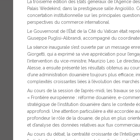
La troisième édition des États généraux de l’Agence de
Palais Wedekind, dans la prestigieuse salle Angiolillo.
concertation institutionnelle sur les principales questi
perspectives du commerce international.
Le Gouvernorat de l’État de la Cité du Vatican était repr
Giuseppe Puglisi-Alibrandi, accompagné du coordinateur
La séance inaugurale s’est ouverte par un message enre
Giorgetti, qui a exprimé sa vive appréciation pour l’eng
l’intervention du vice-ministre, Maurizio Leo. Le dire
Alesse, a ensuite présenté les résultats obtenus au cou
d’une administration douanière toujours plus efficace, i
complexités croissantes liées à l’évolution des marchés
Au cours de la session de l’après-midi, les travaux se 
« Frontière européenne : réforme douanière, e-commerc
stratégique de l’institution douanière dans le contexte 
approfondi. Une attention particulière a été accordée a
profondeur le rôle de la douane, de plus en plus orient
et d’analyse des données relatives aux flux commercia
Au cours du débat, la centralité croissante de l’Intellig