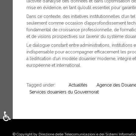
l’activité d’analyse des données et dans l’optimisation
mise en évidence, en tant qu’outil essentiel pour garantir
Dans ce contexte, des initiatives institutionnelles d’un t
seulement comme occasion d’approfondissement tech
fondamental de croissance professionnelle, de formati
et de visions prospectives sur l’avenir du système douan
Le dialogue constant entre administrations, institutions 
indispensable pour accompagner efficacement les proce
à l’édification d’un modèle douanier moderne, intégré 
européenne et international.
Tagged under:
Actualités
Agence des Douane
Services douaniers du Gouvernorat
♿
Sélectionnez votre langue
© Copyright by Direzione delle Telecomunicazioni e dei Sistemi Informatici