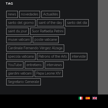
TAG
news
novedades
Actualités
santo del giorno
saint of the day
santo del día
saint du jour
Suor Raffaella Petrini
musei vaticani
poste vaticane
Cardinale Fernando Vérgez Alzaga
specola vaticana
Patrons of the Arts
interviste
YouTube
entretiens
interviews
giardini vaticani
Papa Leone XIV
Segretario Generale