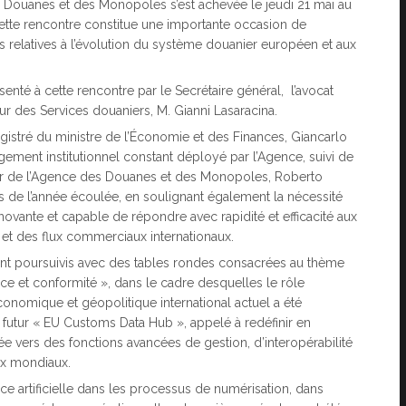
s Douanes et des Monopoles s’est achevée le jeudi 21 mai au
 Cette rencontre constitue une importante occasion de
ons relatives à l’évolution du système douanier européen et aux
ésenté à cette rencontre par le Secrétaire général, l’avocat
 des Services douaniers, M. Gianni Lasaracina.
gistré du ministre de l’Économie et des Finances, Giancarlo
agement institutionnel constant déployé par l’Agence, suivi de
cteur de l’Agence des Douanes et des Monopoles, Roberto
rs de l’année écoulée, en soulignant également la nécessité
nnovante et capable de répondre avec rapidité et efficacité aux
 et des flux commerciaux internationaux.
sont poursuivis avec des tables rondes consacrées au thème
e et conformité », dans le cadre desquelles le rôle
économique et géopolitique international actuel a été
u futur « EU Customs Data Hub », appelé à redéfinir en
ée vers des fonctions avancées de gestion, d’interopérabilité
ux mondiaux.
ence artificielle dans les processus de numérisation, dans