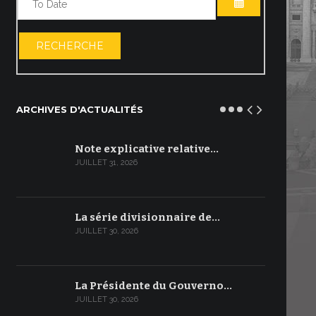
OUVRIR LE C
RECHERCHE
ARCHIVES D'ACTUALITÉS
Note explicative relative…
JUILLET 31, 2026
La série divisionnaire de…
JUILLET 30, 2026
La Présidente du Gouverno…
JUILLET 30, 2026