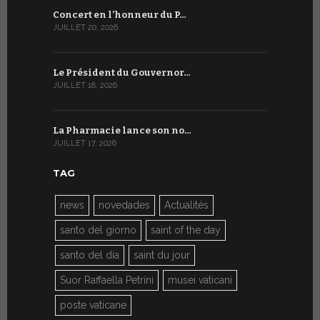
Concert en l’honneur du P…
Conversati
JUILLET 20, 2026
JUILLET 9, 20
Le Président du Gouvernor…
Le message
JUILLET 18, 2026
JUILLET 8, 20
La Pharmacie lance son no…
Du 6 au 27 
JUILLET 17, 2026
JUILLET 7, 20
TAG
news
novedades
Actualités
santo del giorno
saint of the day
santo del día
saint du jour
Suor Raffaella Petrini
musei vaticani
poste vaticane