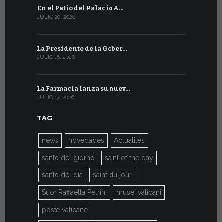
En el Patio del Palacio A…
En Ginebra
JULIO 20, 2026
JULIO 9, 2026
La Presidente de la Gober…
El mensaje
JULIO 18, 2026
JULIO 8, 2026
La Farmacia lanza su nuev…
Del 6 al 27 
JULIO 17, 2026
JULIO 7, 2026
TAG
news
novedades
Actualités
santo del giorno
saint of the day
santo del día
saint du jour
Suor Raffaella Petrini
musei vaticani
poste vaticane