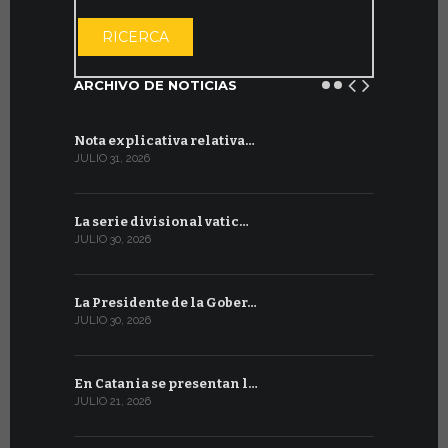
ABRIR EL CAL
RICERCA
ARCHIVO DE NOTICIAS
Nota explicativa relativa…
Firmado un
JULIO 31, 2026
JULIO 13, 202
La serie divisional vatic…
Concluyen
JULIO 30, 2026
JULIO 13, 202
La Presidente de la Gober…
Tres emis
JULIO 30, 2026
JULIO 10, 202
En Catania se presentan l…
En Ginebra
JULIO 21, 2026
JULIO 9, 2026