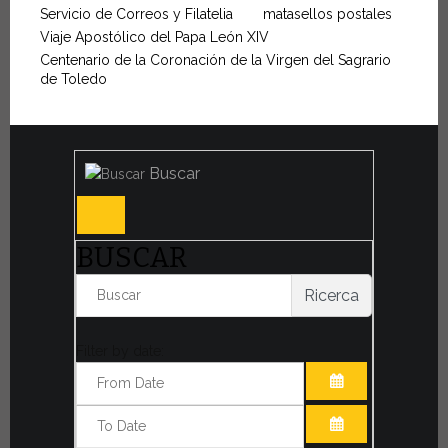
Servicio de Correos y Filatelia
matasellos postales
Viaje Apostólico del Papa León XIV
Centenario de la Coronación de la Virgen del Sagrario
de Toledo
Buscar
BUSCAR
Ricerca
Filter by date:
ABRIR EL CAL