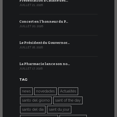
Présentation à Catane des…
Table rond
JUILLET 21, 2026
JUILLET 9, 20
Concert en l’honneur du P…
Conversati
JUILLET 20, 2026
JUILLET 9, 20
Le Président du Gouvernor…
Le message
JUILLET 18, 2026
JUILLET 8, 20
La Pharmacie lance son no…
Du 6 au 27 
JUILLET 17, 2026
JUILLET 7, 20
TAG
news
novedades
Actualités
santo del giorno
saint of the day
santo del día
saint du jour