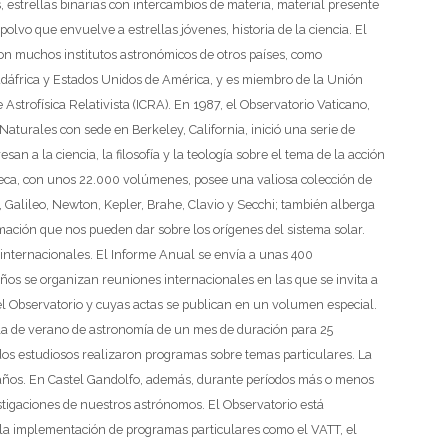
s, estrellas binarias con intercambios de materia, material presente
olvo que envuelve a estrellas jóvenes, historia de la ciencia. El
on muchos institutos astronómicos de otros países, como
, Sudáfrica y Estados Unidos de América, y es miembro de la Unión
Astrofísica Relativista (ICRA). En 1987, el Observatorio Vaticano,
Naturales con sede en Berkeley, California, inició una serie de
san a la ciencia, la filosofía y la teología sobre el tema de la acción
oteca, con unos 22.000 volúmenes, posee una valiosa colección de
, Galileo, Newton, Kepler, Brahe, Clavio y Secchi; también alberga
rmación que nos pueden dar sobre los orígenes del sistema solar.
s internacionales. El Informe Anual se envía a unas 400
os se organizan reuniones internacionales en las que se invita a
del Observatorio y cuyas actas se publican en un volumen especial.
la de verano de astronomía de un mes de duración para 25
dos estudiosos realizaron programas sobre temas particulares. La
os años. En Castel Gandolfo, además, durante períodos más o menos
estigaciones de nuestros astrónomos.
El Observatorio está
 la implementación de programas particulares como el VATT, el