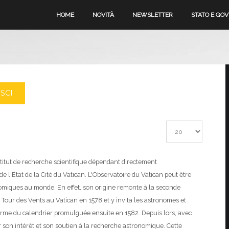
HOME
NOVITÀ
NEWSLETTER
STATO E GO
SCI
Visualizza #
titut de recherche scientifique dépendant directement
e l'État de la Cité du Vatican.
L'Observatoire du Vatican peut être
omiques au monde. En effet, son origine remonte à la seconde
 la Tour des Vents au Vatican en 1578 et y invita les astronomes et
orme du calendrier promulguée ensuite en 1582. Depuis lors, avec
 son intérêt et son soutien à la recherche astronomique. Cette