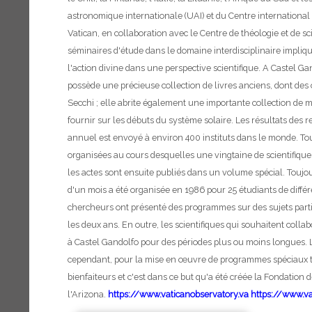
astronomique internationale (UAI) et du Centre international 
Vatican, en collaboration avec le Centre de théologie et de sc
séminaires d'étude dans le domaine interdisciplinaire impliqua
l'action divine dans une perspective scientifique.
A Castel Gan
possède une précieuse collection de livres anciens, dont des
Secchi ; elle abrite également une importante collection de 
fournir sur les débuts du système solaire. Les résultats des 
annuel est envoyé à environ 400 instituts dans le monde. Tou
organisées au cours desquelles une vingtaine de scientifiques 
les actes sont ensuite publiés dans un volume spécial. Toujo
d'un mois a été organisée en 1986 pour 25 étudiants de diffé
chercheurs ont présenté des programmes sur des sujets particu
les deux ans. En outre, les scientifiques qui souhaitent col
à Castel Gandolfo pour des périodes plus ou moins longues.
cependant, pour la mise en œuvre de programmes spéciaux tel
bienfaiteurs et c'est dans ce but qu'a été créée la Fondation 
l'Arizona.
https://www.vaticanobservatory.va
https://www.va