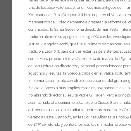
Santa Sede; pertenece a la Gobernación del Estado de la Ciu
uno de los observatorios astronómicos más antiguos del mund
XVI, cuando el Papa Gregorio XIII hizo erigir en el Vaticano en
matemáticos del Colegio Romano a preparar la reforma del c
continuidad, la Santa Sede no ha dejado de manifestar interé
tradición alcanzó su apogeo en el siglo XX con las investig
jesuita P. Angelo Secchi, que fue el primero en clasificar las 
tradición, León XIII, para contrarrestar las persistentes acusa
con el Motu proprio
Ut mysticam
del 14 de marzo de 1891 fun
de San Pedro.
Con directores y personal proporcionados por d
agustinos y jesuitas, la Specola trabajó en el Vaticano dura
implementación, junto con otros observatorios, del gran progr
X dio a la Specola más amplios espacios, asignándole la villa
nombrando director al jesuita Padre G. Hagen. Pero a principi
acompañado el crecimiento urbano de la Ciudad Eterna había 
astrónomos no podían estudiar las estrellas más débiles. Pío 
verano a Castel Gandolfo, en las Colinas Albanas, a unos 35 
de 1935 se refundó y confió a los jesuitas un moderno observ