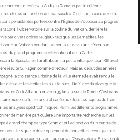
les recherches menées au Collegio Romano par le célèbre
 les étoiles en fonction de leur spectre. C'est sur la base de cette
sations persistantes portées contre l'Église de s'opposer au progrès
ars 1891, l'Observatoire sur la colline du Vatican, derrière la
is par divers ordres religieux tels que les Barnabites, les
onctionné au Vatican pendant un peu plus de 40 ans, s'occupant
ires, du grand programme international de la Carte
e à la Specola, en lui attribuant la petite villa que Léon XIII avait
 père jésuite G. Hagen comme directeur. Mais au début des années
mpagné la croissance urbaine de la Ville éternelle avait rendu le
 d'étudier les étoiles les plus faibles. Pie XI décida alors que la
 dans les Colli Albani, à environ 35 km au sud de Rome. C'est dans
toire moderne fut refondé et confié aux Jésuites, équipé de trois
r les analyses spectrochimiques. Parmi les différents programmes
ionner de manière particulière une importante recherche sur les
escope à grand champ de type Schmidt et l'adjonction d'un centre de
domaines tels que le développement de nouvelles techniques de
recherches qui se poursuivent toujours à l'Observatoire.
En raison de