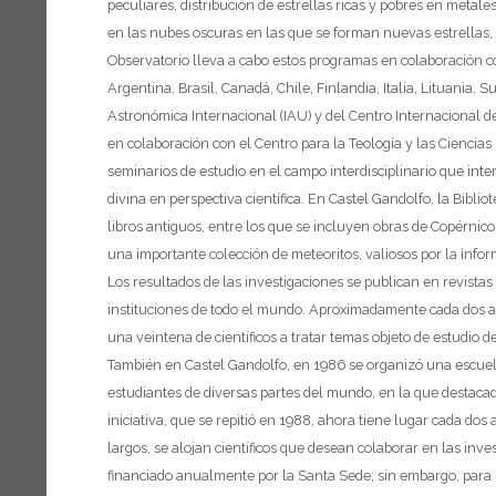
peculiares, distribución de estrellas ricas y pobres en metale
en las nubes oscuras en las que se forman nuevas estrellas, p
Observatorio lleva a cabo estos programas en colaboración c
Argentina, Brasil, Canadá, Chile, Finlandia, Italia, Lituania
Astronómica Internacional (IAU) y del Centro Internacional de 
en colaboración con el Centro para la Teología y las Ciencias 
seminarios de estudio en el campo interdisciplinario que intere
divina en perspectiva científica.
En Castel Gandolfo, la Bibli
libros antiguos, entre los que se incluyen obras de Copérnico
una importante colección de meteoritos, valiosos por la info
Los resultados de las investigaciones se publican en revista
instituciones de todo el mundo. Aproximadamente cada dos añ
una veintena de científicos a tratar temas objeto de estudio 
También en Castel Gandolfo, en 1986 se organizó una escue
estudiantes de diversas partes del mundo, en la que destaca
iniciativa, que se repitió en 1988, ahora tiene lugar cada d
largos, se alojan científicos que desean colaborar en las inv
financiado anualmente por la Santa Sede; sin embargo, para