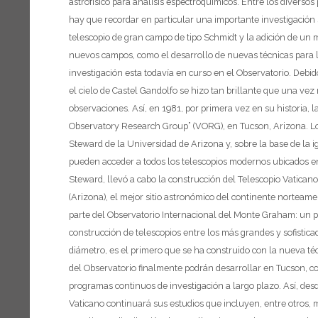
astrofísico para análisis espectroquímicos. Entre los divers
hay que recordar en particular una importante investigación s
telescopio de gran campo de tipo Schmidt y la adición de un 
nuevos campos, como el desarrollo de nuevas técnicas para la 
investigación esta todavía en curso en el Observatorio.
Debid
el cielo de Castel Gandolfo se hizo tan brillante que una vez 
observaciones. Así, en 1981, por primera vez en su historia, 
Observatory Research Group” (VORG), en Tucson, Arizona. Los
Steward de la Universidad de Arizona y, sobre la base de la
pueden acceder a todos los telescopios modernos ubicados en
Steward, llevó a cabo la construcción del Telescopio Vatica
(Arizona), el mejor sitio astronómico del continente norteame
parte del Observatorio Internacional del Monte Graham: un p
construcción de telescopios entre los más grandes y sofistic
diámetro, es el primero que se ha construido con la nueva téc
del Observatorio finalmente podrán desarrollar en Tucson, c
programas continuos de investigación a largo plazo. Así, des
Vaticano continuará sus estudios que incluyen, entre otros, m