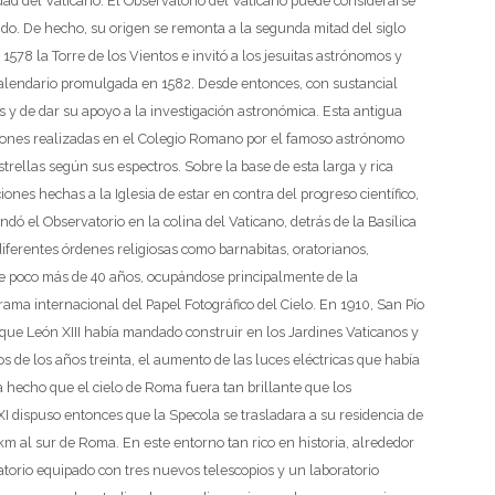
dad del Vaticano.
El Observatorio del Vaticano puede considerarse
o. De hecho, su origen se remonta a la segunda mitad del siglo
 1578 la Torre de los Vientos e invitó a los jesuitas astrónomos y
alendario promulgada en 1582. Desde entonces, con sustancial
s y de dar su apoyo a la investigación astronómica. Esta antigua
aciones realizadas en el Colegio Romano por el famoso astrónomo
estrellas según sus espectros. Sobre la base de esta larga y rica
ciones hechas a la Iglesia de estar en contra del progreso científico,
dó el Observatorio en la colina del Vaticano, detrás de la Basílica
iferentes órdenes religiosas como barnabitas, oratorianos,
nte poco más de 40 años, ocupándose principalmente de la
ama internacional del Papel Fotográfico del Cielo. En 1910, San Pío
 que León XIII había mandado construir en los Jardines Vaticanos y
os de los años treinta, el aumento de las luces eléctricas que había
hecho que el cielo de Roma fuera tan brillante que los
XI dispuso entonces que la Specola se trasladara a su residencia de
km al sur de Roma. En este entorno tan rico en historia, alrededor
atorio equipado con tres nuevos telescopios y un laboratorio