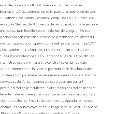
le ciel de Castel Gandolfo est devenu si lumineux que les
servations. C'est pourquoi, en 1981, pour la première fois de son
 le « Vatican Observatory Research Group » (VORG), à Tucson, en
rvatoire Steward de l'Université de l'Arizona et, sur la base d'une
 ont accès à tous les télescopes modernes de la région. En 1993,
, a achevé la construction du télescope à technologie avancée du
e meilleur site astronomique du continent nord-américain. Le VATT
 l'Observatoire international du Mont Graham, un projet qui sera
ques-uns des télescopes les plus grands et les plus sophistiqués
 2 mètres, est le premier à être construit selon la nouvelle
cope, les astronomes de la Specola pourront enfin développer des
comme ils ont pu le faire ces dernières années à Castel Gandolfo.
Observatoire du Vatican poursuivra ses études, qui portent
trale d'étoiles particulières, la distribution des étoiles riches et
tière, le matériel présent dans les nuages sombres dans lesquels
jeunes étoiles, et l'histoire des sciences. La Specola réalise ces
nomiques d'autres pays, tels que l'Argentine, le Brésil, le Canada,
t les États-Unis d'Amérique, et elle est membre de l'Union