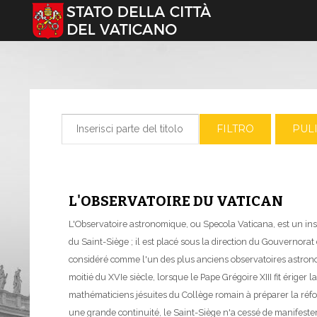
Seleziona la tua lingua
Inserisci parte del titolo
FILTRO
PULI
L'OBSERVATOIRE DU VATICAN
L'Observatoire astronomique, ou Specola Vaticana, est un ins
du Saint-Siège ; il est placé sous la direction du Gouvernorat d
considéré comme l'un des plus anciens observatoires astron
moitié du XVIe siècle, lorsque le Pape Grégoire XIII fit ériger
mathématiciens jésuites du Collège romain à préparer la réf
une grande continuité, le Saint-Siège n'a cessé de manifester