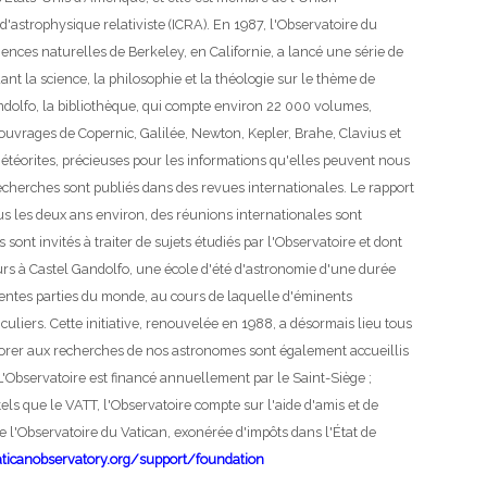
d'astrophysique relativiste (ICRA). En 1987, l'Observatoire du
iences naturelles de Berkeley, en Californie, a lancé une série de
nt la science, la philosophie et la théologie sur le thème de
dolfo, la bibliothèque, qui compte environ 22 000 volumes,
 ouvrages de Copernic, Galilée, Newton, Kepler, Brahe, Clavius et
météorites, précieuses pour les informations qu'elles peuvent nous
recherches sont publiés dans des revues internationales. Le rapport
s les deux ans environ, des réunions internationales sont
sont invités à traiter de sujets étudiés par l'Observatoire et dont
urs à Castel Gandolfo, une école d'été d'astronomie d'une durée
rentes parties du monde, au cours de laquelle d'éminents
liers. Cette initiative, renouvelée en 1988, a désormais lieu tous
laborer aux recherches de nos astronomes sont également accueillis
L'Observatoire est financé annuellement par le Saint-Siège ;
s que le VATT, l'Observatoire compte sur l'aide d'amis et de
de l'Observatoire du Vatican, exonérée d'impôts dans l'État de
ticanobservatory.org/support/foundation