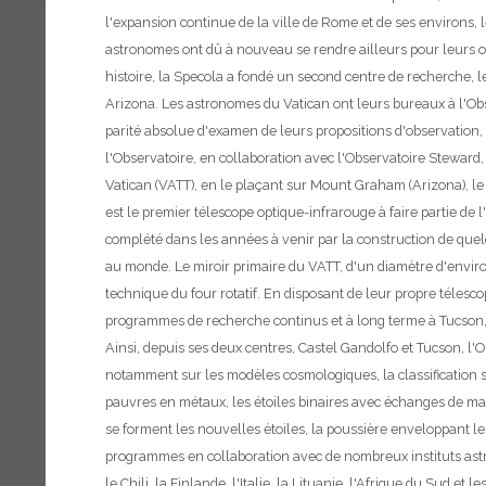
l'expansion continue de la ville de Rome et de ses environs, 
astronomes ont dû à nouveau se rendre ailleurs pour leurs ob
histoire, la Specola a fondé un second centre de recherche,
Arizona. Les astronomes du Vatican ont leurs bureaux à l'Obse
parité absolue d'examen de leurs propositions d'observation,
l'Observatoire, en collaboration avec l'Observatoire Steward
Vatican (VATT), en le plaçant sur Mount Graham (Arizona), l
est le premier télescope optique-infrarouge à faire partie de
complété dans les années à venir par la construction de quel
au monde. Le miroir primaire du VATT, d'un diamètre d'environ
technique du four rotatif. En disposant de leur propre téles
programmes de recherche continus et à long terme à Tucson, 
Ainsi, depuis ses deux centres, Castel Gandolfo et Tucson, l'
notamment sur les modèles cosmologiques, la classification spec
pauvres en métaux, les étoiles binaires avec échanges de ma
se forment les nouvelles étoiles, la poussière enveloppant les 
programmes en collaboration avec de nombreux instituts astro
le Chili, la Finlande, l'Italie, la Lituanie, l'Afrique du Sud e