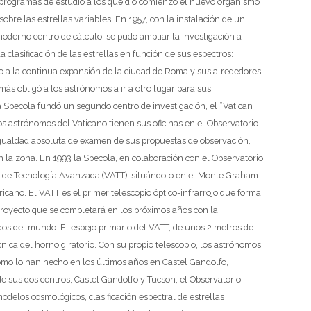
os programas de estudio a los que dio comienzo el nuevo organismo
obre las estrellas variables. En 1957, con la instalación de un
moderno centro de cálculo, se pudo ampliar la investigación a
clasificación de las estrellas en función de sus espectros:
o a la continua expansión de la ciudad de Roma y sus alrededores,
más obligó a los astrónomos a ir a otro lugar para sus
la Specola fundó un segundo centro de investigación, el “Vatican
 astrónomos del Vaticano tienen sus oficinas en el Observatorio
 igualdad absoluta de examen de sus propuestas de observación,
 la zona. En 1993 la Specola, en colaboración con el Observatorio
no de Tecnología Avanzada (VATT), situándolo en el Monte Graham
ricano. El VATT es el primer telescopio óptico-infrarrojo que forma
royecto que se completará en los próximos años con la
ados del mundo. El espejo primario del VATT, de unos 2 metros de
nica del horno giratorio. Con su propio telescopio, los astrónomos
omo lo han hecho en los últimos años en Castel Gandolfo,
de sus dos centros, Castel Gandolfo y Tucson, el Observatorio
odelos cosmológicos, clasificación espectral de estrellas