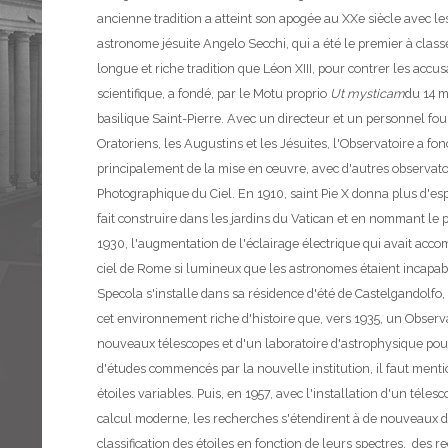
ancienne tradition a atteint son apogée au XXe siècle avec 
astronome jésuite Angelo Secchi, qui a été le premier à classer
longue et riche tradition que Léon XIII, pour contrer les accu
scientifique, a fondé, par le Motu proprio
Ut mysticam
du 14 m
basilique Saint-Pierre.
Avec un directeur et un personnel fourn
Oratoriens, les Augustins et les Jésuites, l'Observatoire a f
principalement de la mise en œuvre, avec d'autres observato
Photographique du Ciel. En 1910, saint Pie X donna plus d'espac
fait construire dans les jardins du Vatican et en nommant le
1930, l'augmentation de l'éclairage électrique qui avait acco
ciel de Rome si lumineux que les astronomes étaient incapables
Specola s'installe dans sa résidence d'été de Castelgandolfo,
cet environnement riche d'histoire que, vers 1935, un Observa
nouveaux télescopes et d'un laboratoire d'astrophysique pou
d'études commencés par la nouvelle institution, il faut ment
étoiles variables. Puis, en 1957, avec l'installation d'un tél
calcul moderne, les recherches s'étendirent à de nouveaux 
classification des étoiles en fonction de leurs spectres, des 