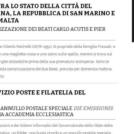
RA LO STATO DELLA CITTÀ DEL
NA, LA REPUBBLICA DI SAN MARINO E
 MALTA
ZAZIONE DEI BEATI CARLO ACUTIS E PIER
re Alberto Falchetti (1878-1951), di proprietà della famiglia Frassati, e
o una maglietta rossa e uno zaino sulle spalle, mentre si trova sul
e gite scolastiche prima della sua prematura scomparsa. Sono le
 alla canonizzazione dei due Beati, prevista per domenica mattina,
IV.
VIZIO POSTE E FILATELIA DEL
E ANNULLO POSTALE SPECIALE
DIE EMISSIONIS
IA ACCADEMIA ECCLESIASTICA
azioni e dei Sistemi Informatici del Governatorato dello Stato della
rativa, un folder, una busta ricordo e un annullo postale speciale