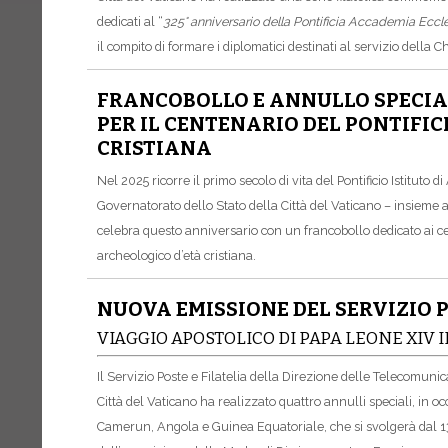
dedicati al “
325° anniversario della Pontificia Accademia Eccle
il compito di formare i diplomatici destinati al servizio della 
FRANCOBOLLO E ANNULLO SPECIALE
PER IL CENTENARIO DEL PONTIFIC
CRISTIANA
Nel 2025 ricorre il primo secolo di vita del Pontificio Istituto di
Governatorato dello Stato della Città del Vaticano – insieme
celebra questo anniversario con un francobollo dedicato ai cent
archeologico d’età cristiana.
NUOVA EMISSIONE DEL SERVIZIO P
VIAGGIO APOSTOLICO DI PAPA LEONE XIV 
Il Servizio Poste e Filatelia della Direzione delle Telecomunic
Città del Vaticano ha realizzato quattro annulli speciali, in o
Camerun, Angola e Guinea Equatoriale, che si svolgerà dal 13 