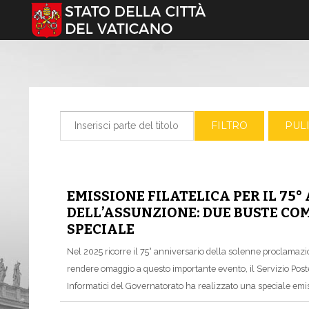
Seleziona la tua lingua
Inserisci parte del titolo
FILTRO
PULI
EMISSIONE FILATELICA PER IL 75
DELL’ASSUNZIONE: DUE BUSTE CO
SPECIALE
Nel 2025 ricorre il 75° anniversario della solenne proclamaz
rendere omaggio a questo importante evento, il Servizio Poste
Informatici del Governatorato ha realizzato una speciale em