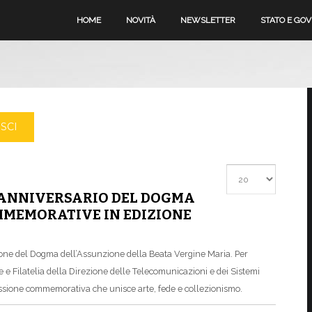
HOME
NOVITÀ
NEWSLETTER
STATO E GO
SCI
Visualizza #
° ANNIVERSARIO DEL DOGMA
MMEMORATIVE IN EDIZIONE
ione del Dogma dell’Assunzione della Beata Vergine Maria. Per
 e Filatelia della Direzione delle Telecomunicazioni e dei Sistemi
issione commemorativa che unisce arte, fede e collezionismo.