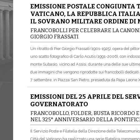
EMISSIONE POSTALE CONGIUNTA T
VATICANO, LA REPUBBLICA ITALIA
IL SOVRANO MILITARE ORDINE DI
FRANCOBOLLI PER CELEBRARE LA CANONIZ
GIORGIO FRASSATI
Un ritratto di Pier Giorgio Frassati (1901-1925), opera del pitto
uno scatto fotografico di Carlo Acutis (1991-2006), con indoss
monte Subasio, vicino ad Assisi, durante una delle sue ultim
due immagini che vengono riprodotte sui francobolli dedicati
7 settembre, in Piazza San Pietro, presieduta da Papa Leone X
EMISSIONI DEL 25 APRILE DEL SER
GOVERNATORATO
FRANCOBOLLO, FOLDER, BUSTA RICORDO 
NEL 325° ANNIVERSARIO DELLA PONTIFIC
Il Servizio Poste e Filatelia della Direzione delle Telecomunic
Città del Vaticano ha realizzato una serie filatelica commemo