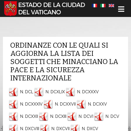
Seleccione su idioma
ORDINANZE CON LE QUALI SI
AGGIORNA LA LISTA DEI
SOGGETTI CHE MINACCIANO LA
PACE E LA SICUREZZA
INTERNAZIONALE
N. DCL
N. DCXLIX
N. DCXXXV
N. DCXXXIV
N. DCXXVII
N. DCXXV
N. DCXXII
N. DCXIII
N. DCVI
N. DCV
N. DXCVIII
N. DXCVII
N. DXCV