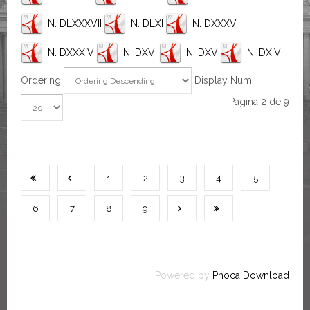
N. DLXXXVII
N. DLXI
N. DXXXV
N. DXXXIV
N. DXVI
N. DXV
N. DXIV
Ordering
Display Num
Página 2 de 9
1
2
3
4
5
6
7
8
9
Powered by
Phoca Download