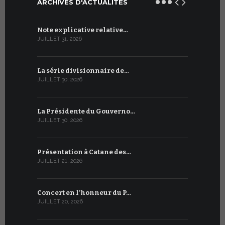
ARCHIVES D'ACTUALITÉS
Note explicative relative…
Accord sig
JUILLET 31, 2026
JUILLET 13, 2
La série divisionnaire de…
Le WSIS For
JUILLET 30, 2026
JUILLET 13, 2
La Présidente du Gouverno…
Trois émi
JUILLET 30, 2026
JUILLET 10, 2
Présentation à Catane des…
Table rond
JUILLET 21, 2026
JUILLET 9, 20
Concert en l’honneur du P…
Conversati
JUILLET 20, 2026
JUILLET 9, 20