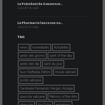
Le Président du Gouvernor…
Le message
JUILLET 18, 2026
JUILLET 8, 20
La Pharmacie lance son no…
Du 6 au 27 
JUILLET 17, 2026
JUILLET 7, 20
TAG
news
novedades
Actualités
santo del giorno
saint of the day
santo del día
saint du jour
Suor Raffaella Petrini
musei vaticani
poste vaticane
Cardinale Fernando Vérgez Alzaga
specola vaticana
Patrons of the Arts
interviste
YouTube
entretiens