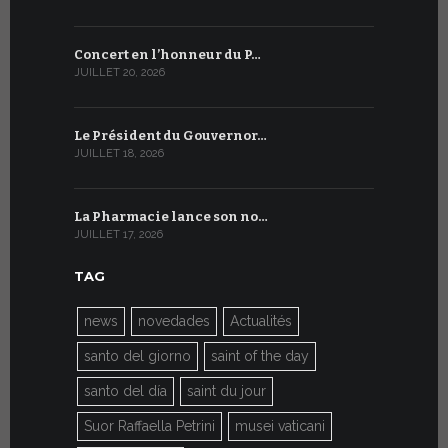
Concert en l’honneur du P…
Conversati
JUILLET 20, 2026
JUILLET 9, 20
Le Président du Gouvernor…
Le message
JUILLET 18, 2026
JUILLET 8, 20
La Pharmacie lance son no…
Du 6 au 27 
JUILLET 17, 2026
JUILLET 7, 20
TAG
news
novedades
Actualités
santo del giorno
saint of the day
santo del día
saint du jour
Suor Raffaella Petrini
musei vaticani