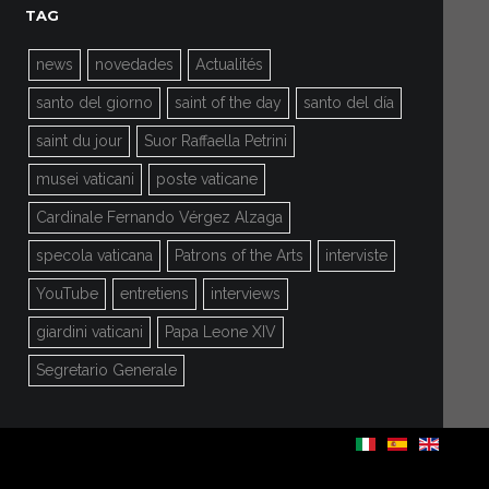
TAG
news
novedades
Actualités
santo del giorno
saint of the day
santo del día
saint du jour
Suor Raffaella Petrini
musei vaticani
poste vaticane
Cardinale Fernando Vérgez Alzaga
specola vaticana
Patrons of the Arts
interviste
YouTube
entretiens
interviews
giardini vaticani
Papa Leone XIV
Segretario Generale