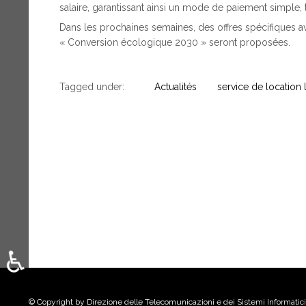
salaire, garantissant ainsi un mode de paiement simple, 
Dans les prochaines semaines, des offres spécifiques av
« Conversion écologique 2030 » seront proposées.
Tagged under:
Actualités
service de location
♿
Sélectionnez votre langue
© Copyright by Direzione delle Telecomunicazioni e dei Sistemi Informatici