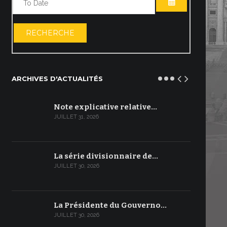
OUVRIR LE C
RECHERCHE
ARCHIVES D'ACTUALITÉS
Note explicative relative…
JUILLET 31, 2026
La série divisionnaire de…
JUILLET 30, 2026
La Présidente du Gouverno…
JUILLET 30, 2026