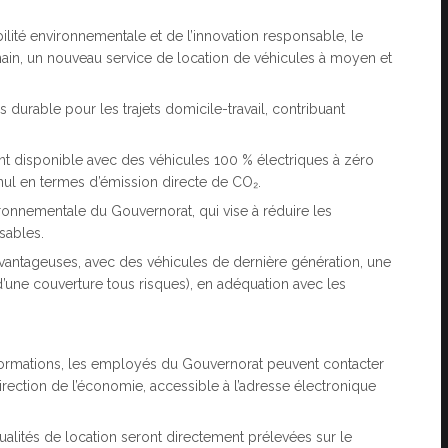
lité environnementale et de l’innovation responsable, le
hain, un nouveau service de location de véhicules à moyen et
s durable pour les trajets domicile-travail, contribuant
nt disponible avec des véhicules 100 % électriques à zéro
nul en termes d’émission directe de CO₂.
ironnementale du Gouvernorat, qui vise à réduire les
sables.
 avantageuses, avec des véhicules de dernière génération, une
d’une couverture tous risques), en adéquation avec les
informations, les employés du Gouvernorat peuvent contacter
rection de l’économie, accessible à l’adresse électronique
ualités de location seront directement prélevées sur le