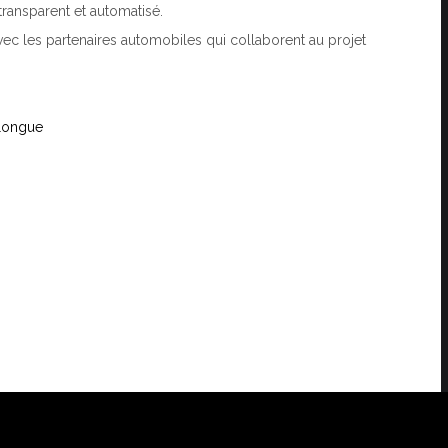
transparent et automatisé.
ec les partenaires automobiles qui collaborent au projet
 longue