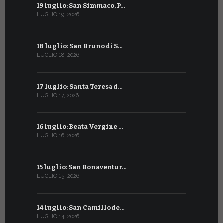
19 luglio: San Simmaco, P…
17 giugno:
LUGLIO 19, 2026
GIUGNO 17, 2
18 luglio: San Bruno di S…
16 giugno:
LUGLIO 18, 2026
GIUGNO 16, 2
17 luglio: Santa Teresa d…
15 giugno:
LUGLIO 17, 2026
GIUGNO 15, 2
16 luglio: Beata Vergine …
13 giugno
LUGLIO 16, 2026
GIUGNO 13, 2
15 luglio: San Bonaventur…
12 giugno:
LUGLIO 15, 2026
GIUGNO 12, 2
14 luglio: San Camillo de…
11 giugno:
LUGLIO 14, 2026
GIUGNO 11, 2