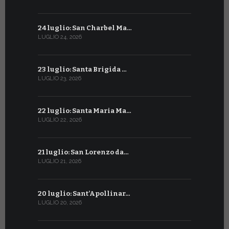
24 luglio: San Charbel Ma…
24 giugno:
LUGLIO 24, 2026
GIUGNO 24, 2
23 luglio: Santa Brigida …
23 giugno:
LUGLIO 23, 2026
GIUGNO 23, 2
22 luglio: Santa Maria Ma…
22 giugno:
LUGLIO 22, 2026
GIUGNO 22, 2
21 luglio: San Lorenzo da…
21 giugno:
LUGLIO 21, 2026
GIUGNO 21, 2
20 luglio: Sant’Apollinar…
20 giugno:
LUGLIO 20, 2026
GIUGNO 20, 2