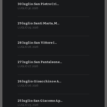
30 luglio: San Pietro Cri…
30 giugno:
LUGLIO 30, 2026
GIUGNO 30, 2
29 luglio: Santi Marta, M…
29 giugno:
LUGLIO 29, 2026
GIUGNO 29, 2
28 luglio: San Vittore I…
28 giugno:
LUGLIO 28, 2026
GIUGNO 28, 2
27 luglio: San Pantaleone…
27 giugno: 
LUGLIO 27, 2026
GIUGNO 27, 2
26 luglio: Gioacchino e A…
26 giugno:
LUGLIO 26, 2026
GIUGNO 26, 2
25 luglio: San Giacomo Ap…
25 giugno:
LUGLIO 25, 2026
GIUGNO 25, 2