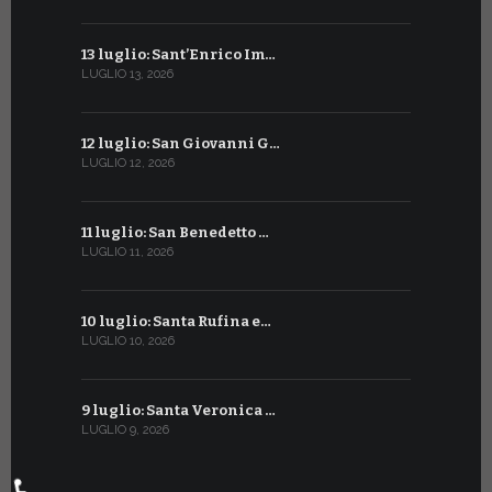
13 luglio: Sant’Enrico Im…
10 giugno:
LUGLIO 13, 2026
GIUGNO 10, 2
12 luglio: San Giovanni G…
9 giugno: 
LUGLIO 12, 2026
GIUGNO 9, 20
11 luglio: San Benedetto …
La Penteco
LUGLIO 11, 2026
GIUGNO 8, 20
10 luglio: Santa Rufina e…
Sant’Anto
LUGLIO 10, 2026
GIUGNO 7, 20
9 luglio: Santa Veronica …
6 giugno: 
LUGLIO 9, 2026
GIUGNO 6, 20