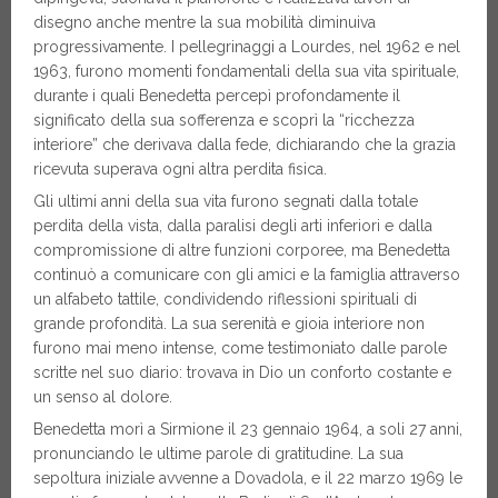
disegno anche mentre la sua mobilità diminuiva
progressivamente. I pellegrinaggi a Lourdes, nel 1962 e nel
1963, furono momenti fondamentali della sua vita spirituale,
durante i quali Benedetta percepì profondamente il
significato della sua sofferenza e scoprì la “ricchezza
interiore” che derivava dalla fede, dichiarando che la grazia
ricevuta superava ogni altra perdita fisica.
Gli ultimi anni della sua vita furono segnati dalla totale
perdita della vista, dalla paralisi degli arti inferiori e dalla
compromissione di altre funzioni corporee, ma Benedetta
continuò a comunicare con gli amici e la famiglia attraverso
un alfabeto tattile, condividendo riflessioni spirituali di
grande profondità. La sua serenità e gioia interiore non
furono mai meno intense, come testimoniato dalle parole
scritte nel suo diario: trovava in Dio un conforto costante e
un senso al dolore.
Benedetta morì a Sirmione il 23 gennaio 1964, a soli 27 anni,
pronunciando le ultime parole di gratitudine. La sua
sepoltura iniziale avvenne a Dovadola, e il 22 marzo 1969 le