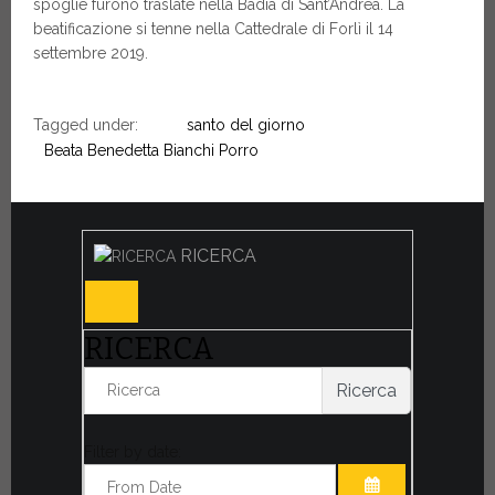
spoglie furono traslate nella Badia di Sant’Andrea. La
beatificazione si tenne nella Cattedrale di Forlì il 14
settembre 2019.
Tagged under:
santo del giorno
Beata Benedetta Bianchi Porro
RICERCA
RICERCA
Ricerca
Filter by date: