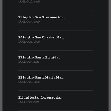
LUGLIO 26, 2026
GIUGNO 26, 2
25 luglio: San Giacomo Ap…
25 giugno:
LUGLIO 25, 2026
GIUGNO 25, 2
24 luglio: San Charbel Ma…
24 giugno:
LUGLIO 24, 2026
GIUGNO 24, 2
23 luglio: Santa Brigida …
23 giugno:
LUGLIO 23, 2026
GIUGNO 23, 2
22 luglio: Santa Maria Ma…
22 giugno:
LUGLIO 22, 2026
GIUGNO 22, 2
21 luglio: San Lorenzo da…
21 giugno:
LUGLIO 21, 2026
GIUGNO 21, 2