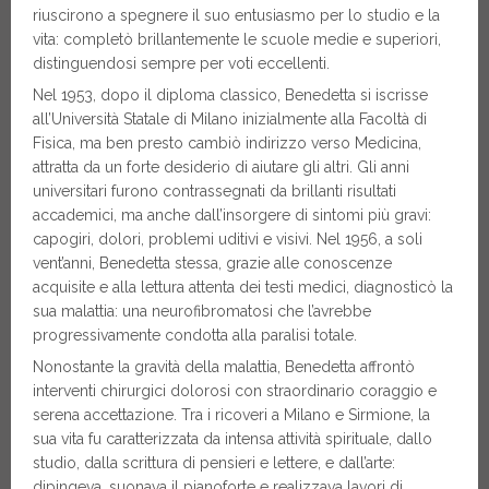
riuscirono a spegnere il suo entusiasmo per lo studio e la
vita: completò brillantemente le scuole medie e superiori,
distinguendosi sempre per voti eccellenti.
Nel 1953, dopo il diploma classico, Benedetta si iscrisse
all’Università Statale di Milano inizialmente alla Facoltà di
Fisica, ma ben presto cambiò indirizzo verso Medicina,
attratta da un forte desiderio di aiutare gli altri. Gli anni
universitari furono contrassegnati da brillanti risultati
accademici, ma anche dall’insorgere di sintomi più gravi:
capogiri, dolori, problemi uditivi e visivi. Nel 1956, a soli
vent’anni, Benedetta stessa, grazie alle conoscenze
acquisite e alla lettura attenta dei testi medici, diagnosticò la
sua malattia: una neurofibromatosi che l’avrebbe
progressivamente condotta alla paralisi totale.
Nonostante la gravità della malattia, Benedetta affrontò
interventi chirurgici dolorosi con straordinario coraggio e
serena accettazione. Tra i ricoveri a Milano e Sirmione, la
sua vita fu caratterizzata da intensa attività spirituale, dallo
studio, dalla scrittura di pensieri e lettere, e dall’arte:
dipingeva, suonava il pianoforte e realizzava lavori di