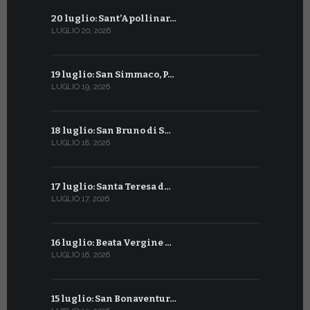
20 luglio: Sant’Apollinar…
20 giugno:
LUGLIO 20, 2026
GIUGNO 20, 2
19 luglio: San Simmaco, P…
17 giugno:
LUGLIO 19, 2026
GIUGNO 17, 2
18 luglio: San Bruno di S…
16 giugno:
LUGLIO 18, 2026
GIUGNO 16, 2
17 luglio: Santa Teresa d…
15 giugno:
LUGLIO 17, 2026
GIUGNO 15, 2
16 luglio: Beata Vergine …
13 giugno
LUGLIO 16, 2026
GIUGNO 13, 2
15 luglio: San Bonaventur…
12 giugno: