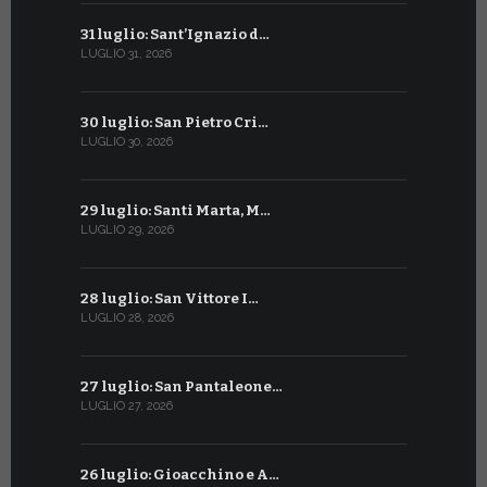
31 luglio: Sant’Ignazio d…
1° luglio: 
LUGLIO 31, 2026
LUGLIO 1, 202
30 luglio: San Pietro Cri…
30 giugno:
LUGLIO 30, 2026
GIUGNO 30, 2
29 luglio: Santi Marta, M…
29 giugno:
LUGLIO 29, 2026
GIUGNO 29, 2
28 luglio: San Vittore I…
28 giugno:
LUGLIO 28, 2026
GIUGNO 28, 2
27 luglio: San Pantaleone…
27 giugno: 
LUGLIO 27, 2026
GIUGNO 27, 2
26 luglio: Gioacchino e A…
26 giugno: