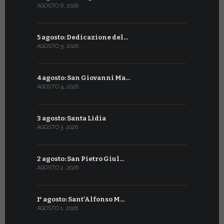
AGOSTO 6, 2026
LUGLIO 7, 202
5 agosto: Dedicazione del…
6 luglio: S
AGOSTO 5, 2026
LUGLIO 6, 20
4 agosto: San Giovanni Ma…
5 luglio: 
AGOSTO 4, 2026
LUGLIO 5, 20
3 agosto: Santa Lidia
4 luglio: S
AGOSTO 3, 2026
LUGLIO 4, 20
2 agosto: San Pietro Giul…
3 luglio: 
AGOSTO 2, 2026
LUGLIO 3, 202
1° agosto: Sant’Alfonso M…
2 luglio: 
AGOSTO 1, 2026
LUGLIO 2, 20