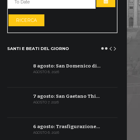
APRI IL CALE
RICERCA
SANTI E BEATI DEL GIORNO
8 agosto: San Domenico di…
AGOSTO 8, 2026
7 agosto: San Gaetano Thi…
AGOSTO 7, 2026
6 agosto: Trasfigurazione…
AGOSTO 6, 2026