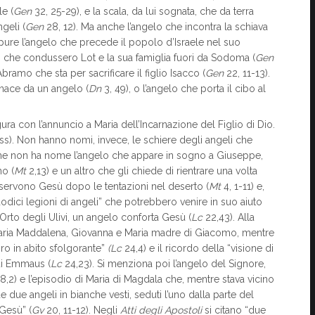
e (
Gen
32, 25-29), e la scala, da lui sognata, che da terra
geli (
Gen
28, 12). Ma anche l’angelo che incontra la schiava
pure l’angelo che precede il popolo d’Israele nel suo
li che condussero Lot e la sua famiglia fuori da Sodoma (
Gen
bramo che sta per sacrificare il figlio Isacco (
Gen
22, 11-13).
rnace da un angelo (
Dn
3, 49), o l’angelo che porta il cibo al
ra con l’annuncio a Maria dell’Incarnazione del Figlio di Dio.
ss). Non hanno nomi, invece, le schiere degli angeli che
me non ha nome l’angelo che appare in sogno a Giuseppe,
no (
Mt
2,13) e un altro che gli chiede di rientrare una volta
e servono Gesù dopo le tentazioni nel deserto (
Mt
4, 1-11) e,
odici legioni di angeli” che potrebbero venire in suo aiuto
Orto degli Ulivi, un angelo conforta Gesù (
Lc
22,43). Alla
 a Maria Maddalena, Giovanna e Maria madre di Giacomo, mentre
ro in abito sfolgorante”
(Lc
24,4) e il ricordo della “visione di
 di Emmaus (
Lc
24,23). Si menziona poi l’angelo del Signore,
8,2) e l’episodio di Maria di Magdala che, mentre stava vicino
 due angeli in bianche vesti, seduti l’uno dalla parte del
 Gesù” (
Gv
20, 11-12). Negli
Atti degli Apostoli
si citano “due