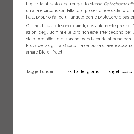
Riguardo al ruolo degli angeli lo stesso
Catechismo
aff
umana è circondata dalla loro protezione e dalla loro i
ha al proprio fianco un angelo come protettore e pastor
Gli angeli custodi sono, quindi, costantemente presso D
azioni degli uomini e le loro richieste, intercedono per 
stato loro affidato e ispirano, conducendo al bene con c
Provvidenza gli ha affidato. La certezza di avere accant
amare Dio e i fratelli.
Tagged under:
santo del giorno
angeli custod