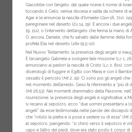
Giacobbe con l’angelo, dal quale riceve il nome di Israel
toccando il Cielo, veniva discesa e salita da schiere di an
Agar e le annuncia la nascita d’Ismaele (
Gen
16, 7ss); op
peregrinare nel deserto (
Es
14, 19). E ancora i due ange
19, 1ss), o l’intervento dell’angelo che ferma la mano di A
O, ancora, Daniele, che fu salvato dalle fiamme della fo
profeta Elia nel deserto (
1Re
19,5-10).
Nel Nuovo Testamento, la presenza degli angeli si inaugu
È l’arcangelo Gabriele a svolgere tale missione (
Lc
1, 26
annunciano ai pastori la nascita di Cristo (
Lc
2, 8ss), co
dicendogli di fuggire in Egitto con Maria e con il Bambi
cessato il pericolo (
Mt
2, 19). Ci sono poi gli angeli ch
nel momento dell’arresto, Gesù fa riferimento a “più di d
(
Mt
26,53). Nei momenti drammatici della Passione, nell’
risurrezione, la presenza degli angeli è significativa:
si recano al sepolcro, ecco “due uomini presentarsi a lo
angeli” da esse testimoniata nelle parole dei discepoli
che “rotolò la pietra e si pose a sedere su di essa” (
Mt
2
al sepolcro, piangendo, “si chinò verso il sepolcro e vide
capo e l’altro dei piedi, dove era stato posto il corpo di