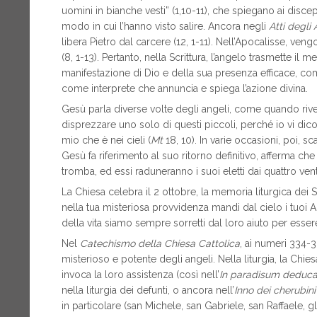
uomini in bianche vesti” (1,10-11), che spiegano ai disc
modo in cui l’hanno visto salire. Ancora negli
Atti degli 
libera Pietro dal carcere (12, 1-11). Nell’Apocalisse, ve
(8, 1-13). Pertanto, nella Scrittura, l’angelo trasmette i
manifestazione di Dio e della sua presenza efficace, co
come interprete che annuncia e spiega l’azione divina.
Gesù parla diverse volte degli angeli, come quando rivel
disprezzare uno solo di questi piccoli, perché io vi dic
mio che è nei cieli (
Mt
18, 10). In varie occasioni, poi, 
Gesù fa riferimento al suo ritorno definitivo, afferma ch
tromba, ed essi raduneranno i suoi eletti dai quattro venti
La Chiesa celebra il 2 ottobre, la memoria liturgica dei S
nella tua misteriosa provvidenza mandi dal cielo i tuoi 
della vita siamo sempre sorretti dal loro aiuto per essere
Nel
Catechismo della Chiesa Cattolica
, ai numeri 334-33
misterioso e potente degli angeli. Nella liturgia, la Chies
invoca la loro assistenza (così nell’
In paradisum deducan
nella liturgia dei defunti, o ancora nell’
Inno dei cherubini
in particolare (san Michele, san Gabriele, san Raffaele, gl