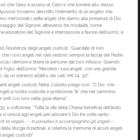
epoli che Gesù è asceso al Cielo e che tornerà allo stesso
Apostoli
, troviamo descritto l’intervento di un angelo che
ngono menzionati i sette angeli che stanno alla presenza di Dio
l messaggio del Signore, attraverso tre modalità: come
me adoratore del Signore e intercessore a favore dell’uomo, e
ò l’esistenza degli angeli custodi: “Guardate di non
o che i loro angeli nei cieli vedono sempre la faccia del Padre
scaccia i demoni e libera le persone dal loro influsso. Quando
e il Figlio dell’uomo “Manderà i suoi angeli, con una grande
, da un estremo all’altro dei cieli (
Mt
24, 31)”.
anti angeli custodi. Nella
Colletta
prega così: “O Dio, che
Angeli a nostra custodia e protezione, fa' che nel cammino
 uniti con loro nella gioia eterna”.
5, si sottolinea: “Tutta la vita della Chiesa beneficia dell’aiuto
a si unisce agli angeli per adorare il Dio tre volte santo;
t te angeli
... –
In paradiso ti accompagnino gli angeli
–
della liturgia bizantina), e celebra la memoria di alcuni angeli
i angeli custodi)”.