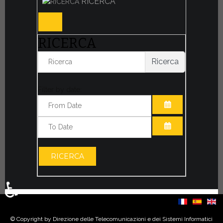
RICERCA
RICERCA
Ricerca
Filter by date:
APRI IL CALE
APRI IL CALE
RICERCA
♿
Seleziona la tua lingua
© Copyright by Direzione delle Telecomunicazioni e dei Sistemi Informatici