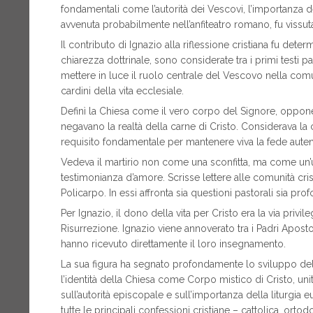
fondamentali come l’autorità dei Vescovi, l’importanza dell
avvenuta probabilmente nell’anfiteatro romano, fu vissut
Il contributo di Ignazio alla riflessione cristiana fu dete
chiarezza dottrinale, sono considerate tra i primi testi pat
mettere in luce il ruolo centrale del Vescovo nella comu
cardini della vita ecclesiale.
Definì la Chiesa come il vero corpo del Signore, oppon
negavano la realtà della carne di Cristo. Considerava la 
requisito fondamentale per mantenere viva la fede auten
Vedeva il martirio non come una sconfitta, ma come un’
testimonianza d’amore. Scrisse lettere alle comunità cristi
Policarpo. In essi affronta sia questioni pastorali sia pro
Per Ignazio, il dono della vita per Cristo era la via priv
Risurrezione. Ignazio viene annoverato tra i Padri Apost
hanno ricevuto direttamente il loro insegnamento.
La sua figura ha segnato profondamente lo sviluppo del pe
l’identità della Chiesa come Corpo mistico di Cristo, unit
sull’autorità episcopale e sull’importanza della liturgia 
tutte le principali confessioni cristiane – cattolica, orto