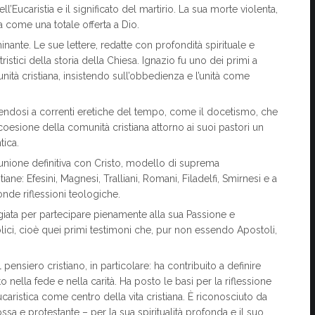
’Eucaristia e il significato del martirio. La sua morte violenta,
a come una totale offerta a Dio.
rminante. Le sue lettere, redatte con profondità spirituale e
ristici della storia della Chiesa. Ignazio fu uno dei primi a
nità cristiana, insistendo sull’obbedienza e l’unità come
endosi a correnti eretiche del tempo, come il docetismo, che
coesione della comunità cristiana attorno ai suoi pastori un
tica.
unione definitiva con Cristo, modello di suprema
ane: Efesini, Magnesi, Tralliani, Romani, Filadelfi, Smirnesi e a
fonde riflessioni teologiche.
ilegiata per partecipare pienamente alla sua Passione e
olici, cioè quei primi testimoni che, pur non essendo Apostoli,
nsiero cristiano, in particolare: ha contribuito a definire
o nella fede e nella carità. Ha posto le basi per la riflessione
eucaristica come centro della vita cristiana. È riconosciuto da
dossa e protestante – per la sua spiritualità profonda e il suo