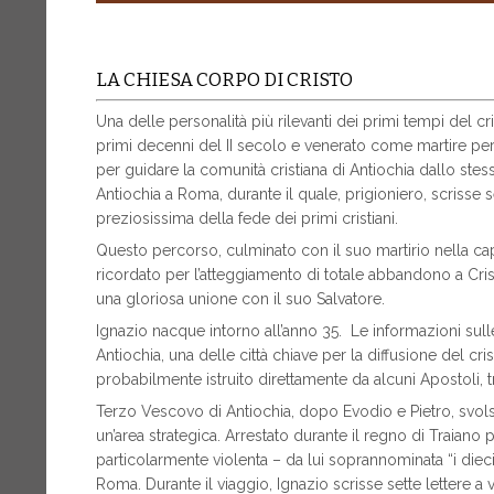
LA CHIESA CORPO DI CRISTO
Una delle personalità più rilevanti dei primi tempi del c
primi decenni del II secolo e venerato come martire per 
per guidare la comunità cristiana di Antiochia dallo stes
Antiochia a Roma, durante il quale, prigioniero, scrisse
preziosissima della fede dei primi cristiani.
Questo percorso, culminato con il suo martirio nella c
ricordato per l’atteggiamento di totale abbandono a Cr
una gloriosa unione con il suo Salvatore.
Ignazio nacque intorno all’anno 35. Le informazioni sulle
Antiochia, una delle città chiave per la diffusione del cris
probabilmente istruito direttamente da alcuni Apostoli, tr
Terzo Vescovo di Antiochia, dopo Evodio e Pietro, svol
un’area strategica. Arrestato durante il regno di Traiano p
particolarmente violenta – da lui soprannominata “i dieci
Roma. Durante il viaggio, Ignazio scrisse sette lettere a 