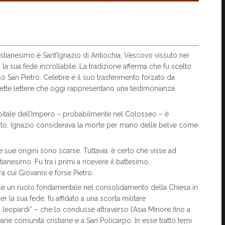
ristianesimo è Sant’Ignazio di Antiochia, Vescovo vissuto nei
la sua fede incrollabile. La tradizione afferma che fu scelto
so San Pietro. Celebre è il suo trasferimento forzato da
 sette lettere che oggi rappresentano una testimonianza
apitale dell’Impero – probabilmente nel Colosseo – è
isto. Ignazio considerava la morte per mano delle belve come
 sue origini sono scarse. Tuttavia, è certo che visse ad
tianesimo. Fu tra i primi a ricevere il battesimo,
a cui Giovanni e forse Pietro.
se un ruolo fondamentale nel consolidamento della Chiesa in
er la sua fede, fu affidato a una scorta militare
 leopardi” – che lo condusse attraverso l’Asia Minore fino a
varie comunità cristiane e a San Policarpo. In esse trattò temi