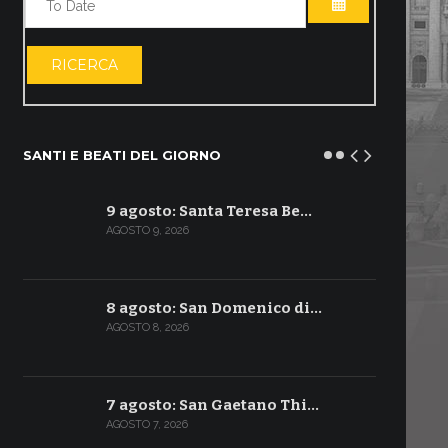
APRI IL CALE
RICERCA
SANTI E BEATI DEL GIORNO
9 agosto: Santa Teresa Be…
AGOSTO 9, 2026
8 agosto: San Domenico di…
AGOSTO 8, 2026
7 agosto: San Gaetano Thi…
AGOSTO 7, 2026