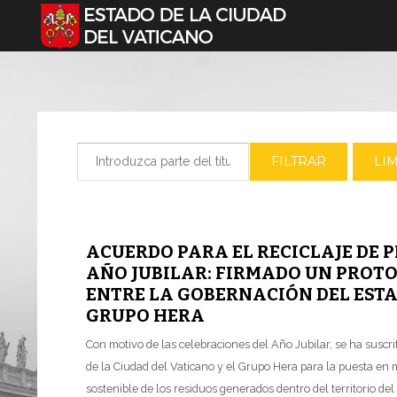
Seleccione su idioma
Introduzca parte del título
FILTRAR
LI
ACUERDO PARA EL RECICLAJE DE P
AÑO JUBILAR: FIRMADO UN PROT
ENTRE LA GOBERNACIÓN DEL ESTA
GRUPO HERA
Con motivo de las celebraciones del Año Jubilar, se ha suscr
de la Ciudad del Vaticano y el Grupo Hera para la puesta en 
sostenible de los residuos generados dentro del territorio del 