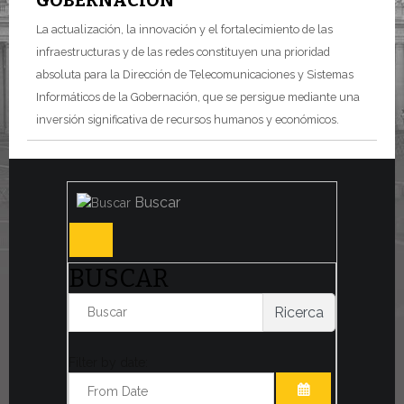
GOBERNACIÓN
La actualización, la innovación y el fortalecimiento de las
infraestructuras y de las redes constituyen una prioridad
absoluta para la Dirección de Telecomunicaciones y Sistemas
Informáticos de la Gobernación, que se persigue mediante una
inversión significativa de recursos humanos y económicos.
Buscar
BUSCAR
Ricerca
Filter by date: