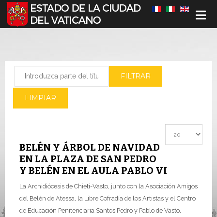
Seleccione su idioma
Introduzca parte del título
FILTRAR
LIMPIAR
Cantidad a most
BELÉN Y ÁRBOL DE NAVIDAD
EN LA PLAZA DE SAN PEDRO
Y BELÉN EN EL AULA PABLO VI
La Archidiócesis de Chieti-Vasto, junto con la Asociación Amigos
del Belén de Atessa, la Libre Cofradía de los Artistas y el Centro
de Educación Penitenciaria Santos Pedro y Pablo de Vasto,