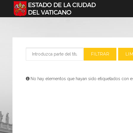
Seleccione su idioma
Introduzca parte del título
FILTRAR
LI
Información
No hay elementos que hayan sido etiquetados con e