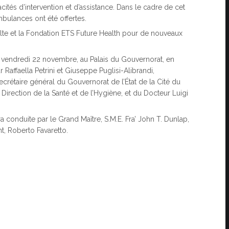
acités d’intervention et d’assistance. Dans le cadre de cet
mbulances ont été offertes.
alte et la Fondation ETS Future Health pour de nouveaux
du vendredi 22 novembre, au Palais du Gouvernorat, en
affaella Petrini et Giuseppe Puglisi-Alibrandi,
crétaire général du Gouvernorat de l’État de la Cité du
 Direction de la Santé et de l’Hygiène, et du Docteur Luigi
a conduite par le Grand Maître, S.M.E. Fra’ John T. Dunlap,
t, Roberto Favaretto.