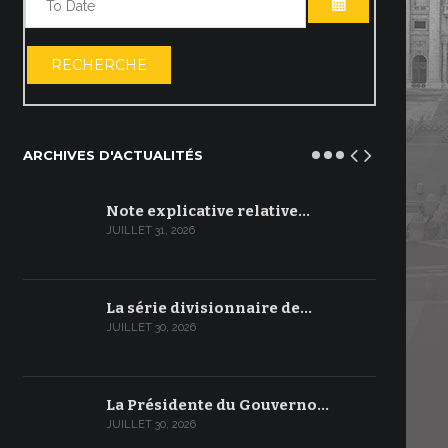
OUVRIR LE C
RECHERCHE
ARCHIVES D'ACTUALITÉS
Note explicative relative…
JUILLET 31, 2026
La série divisionnaire de…
JUILLET 30, 2026
La Présidente du Gouverno…
JUILLET 30, 2026