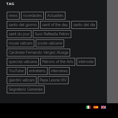
TAG
news
novedades
Actualités
santo del giorno
saint of the day
santo del día
saint du jour
Suor Raffaella Petrini
musei vaticani
poste vaticane
Cardinale Fernando Vérgez Alzaga
specola vaticana
Patrons of the Arts
interviste
YouTube
entretiens
interviews
giardini vaticani
Papa Leone XIV
Segretario Generale