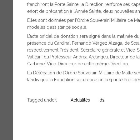
franchiront la Porte Sainte, la Direction renforce ses cap
effort de préparation à l’Année Sainte, deux nouvelles a
Elles sont données par l’Ordre Souverain Militaire de M
modèles d’assistance sociale.
L’acte officiel de donation sera signé dans la matinée 
présence du Cardinal Fernando Vérgez Alzaga, de Sœur R
respectivement Président, Secrétaire générale et Vice-Se
Vatican, du Professeur Andrea Arcangeli, Directeur de la
Carbone, Vice-Directeur de cette même Direction.
La Délégation de l’Ordre Souverain Militaire de Malte ser
tandis que la Fondation sera représentée par le Présiden
Tagged under:
Actualités
dsi