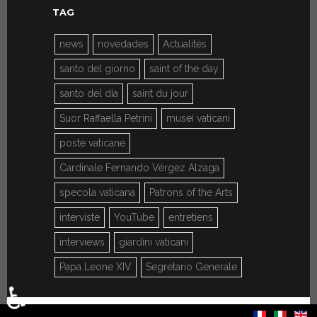
TAG
news
novedades
Actualités
santo del giorno
saint of the day
santo del día
saint du jour
Suor Raffaella Petrini
musei vaticani
poste vaticane
Cardinale Fernando Vérgez Alzaga
specola vaticana
Patrons of the Arts
interviste
YouTube
entretiens
interviews
giardini vaticani
Papa Leone XIV
Segretario Generale
♿
Seleccione su idioma